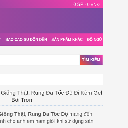
0 SP -
0 VNĐ
Y
BAO CAO SU ĐÔN DÊN
SẢN PHẨM KHÁC
ĐỒ NGỦ NỘI Y
BLOG
TÌM KIẾM
Giống Thật, Rung Đa Tốc Độ Đi Kèm Gel
Bôi Trơn
Giống Thật, Rung Đa Tốc Độ
mang đến
ỉnh cho anh em nam giới khi sử dụng sản