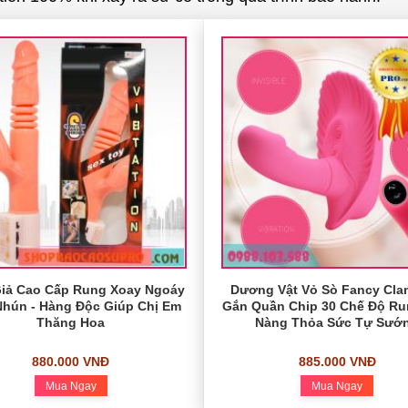
iả Cao Cấp Rung Xoay Ngoáy
Dương Vật Vỏ Sò Fancy Cla
Nhún - Hàng Độc Giúp Chị Em
Gắn Quần Chip 30 Chế Độ R
Thăng Hoa
Nàng Thỏa Sức Tự Sướ
880.000 VNĐ
885.000 VNĐ
Mua Ngay
Mua Ngay