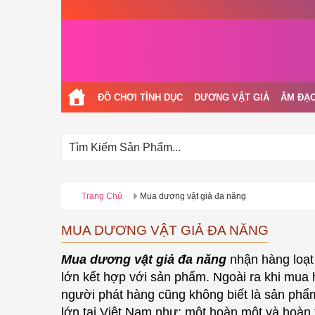
ĐỒ CHƠI TÌNH DỤC
DƯƠNG VẬT GIẢ
ÂM ĐẠO
Trang Chủ
Mua dương vật giả đa năng
MUA DƯƠNG VẬT GIẢ ĐA NĂNG
Mua dương vật giả đa năng
nhận hàng loạt
lớn kết hợp với sản phẩm. Ngoài ra khi mua 
người phát hàng cũng không biết là sản phẩm
lớn tại Việt Nam như: một hoàn một và hoàn t