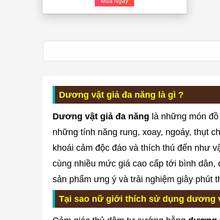
Mua Ngay
Dương vật giả đa năng là gì ?
Dương vật giả đa năng
là những món đồ c
những tính năng rung, xoay, ngoáy, thụt 
khoái cảm độc đáo và thích thú đến như v
cùng nhiều mức giá cao cấp tới bình dân,
sản phẩm ưng ý và trải nghiệm giây phút t
Tại sao nữ giới thích sử dụng dương v