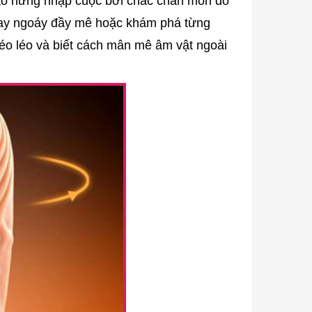
ào hứng nhập cuộc bởi chắc chắn món đồ
xoay ngoáy đầy mê hoặc khám phá từng
héo léo và biết cách mân mê âm vật ngoài