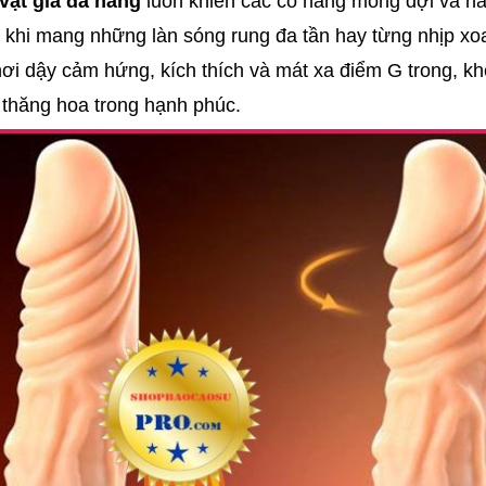
ật giả đa năng
luôn khiến các cô nàng mong đợi và h
g khi mang những làn sóng rung đa tần hay từng nhịp 
hơi dậy cảm hứng, kích thích và mát xa điểm G trong, k
 thăng hoa trong hạnh phúc.