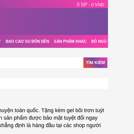
0 SP -
0 VNĐ
Y
BAO CAO SU ĐÔN DÊN
SẢN PHẨM KHÁC
ĐỒ NGỦ NỘI Y
BLOG
TÌM KIẾM
uyện toàn quốc. Tặng kèm gel bôi trơn tuýt
tin sản phẩm được bảo mật tuyệt đối ngay
khẳng định là hàng đầu tại các shop người