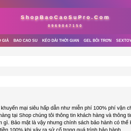
ShopBaoCaoSuPro.Com
0969047150
 GIẢ
BAO CAO SU
KÉO DÀI THỜI GIAN
GEL BÔI TRƠN
SEXTO
 khuyến mại siêu hấp dẫn như miễn phí 100% phí vận ch
hàng tại Shop chúng tôi thông tin khách hàng và thông 
 gì. Bảo mật là vậy nhưng chính sách bảo hành có thể 
iền 100% khi xảy ra sử cố trong quá trình bảo hành.