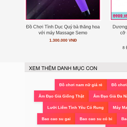
Đồ Chơi Tình Dục Quý bà thăng hoa
Dương 
với máy Massage Semo
cỡ 
1.300.000 VNĐ
8 
XEM THÊM DANH MỤC CON
Đồ chơi nam nữ giá rẻ
Đồ chơi
Âm Đạo Giả Giống Thật
Âm Đạo Giả Đa N
Lưỡi Liếm Tình Yêu Có Rung
Máy Ma
Bao cao su gai
Bao cao su có bi
Ba