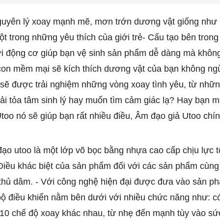
nguyên lý xoay mạnh mẽ, mơn trớn dương vật giống như
t trong những yêu thích của giới trẻ
- Cấu tạo bên tron
ới động cơ giúp bạn vệ sinh sản phẩm dễ dàng mà khôn
licon mềm mại sẽ kích thích dương vật của bạn không ngừ
sẽ được trải nghiệm những vòng xoay tình yêu, từ nhữ
ải tỏa tâm sinh lý hay muốn tìm cảm giác lạ? Hay bạn m
o nó sẽ giúp bạn rất nhiều điều, Âm đạo giả Utoo chính
ạo utoo là một lớp võ bọc bằng nhựa cao cấp chịu lực tốt
iều khác biệt của sản phẩm đối với các sản phẩm cùng l
 thủ dâm.
- Với công nghệ hiện đại được đưa vào sản ph
bộ điều khiển nằm bên dưới với nhiều chức năng như: c
10 chế độ xoay khác nhau, từ nhẹ đến mạnh tùy vào sức