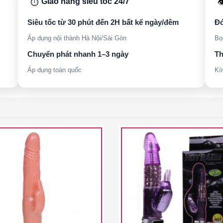
Giao hàng siêu tốc 24/7
⏱️

Siêu tốc từ 30 phút đến 2H bất kể ngày/đêm
Đó
Áp dụng nội thành Hà Nội/Sài Gòn
Bọ
Chuyển phát nhanh 1–3 ngày
Th
Áp dụng toàn quốc
Kí