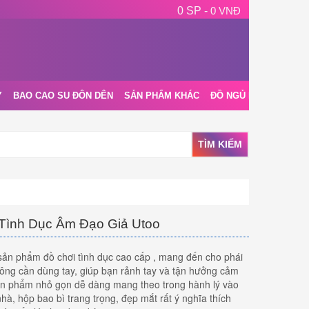
0 SP -
0 VNĐ
Y
BAO CAO SU ĐÔN DÊN
SẢN PHẨM KHÁC
ĐỒ NGỦ NỘI Y
BLOG
TÌM KIẾM
Tình Dục Âm Đạo Giả Utoo
sản phẩm đồ chơi tình dục cao cấp , mang đến cho phái
ng cần dùng tay, giúp bạn rảnh tay và tận hưởng cảm
Sản phẩm nhỏ gọn dễ dàng mang theo trong hành lý vào
hà, hộp bao bì trang trọng, đẹp mắt rất ý nghĩa thích