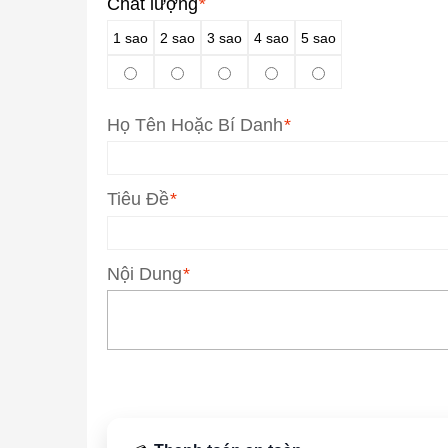
Chất lượng
*
1 sao
2 sao
3 sao
4 sao
5 sao
Họ Tên Hoặc Bí Danh
*
Tiêu Đề
*
Nội Dung
*