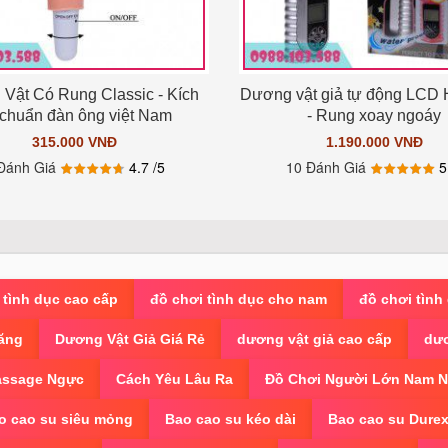
Vật Có Rung Classic - Kích
Dương vật giả tự động LCD 
chuẩn đàn ông việt Nam
- Rung xoay ngoáy
315.000 VNĐ
1.190.000 VNĐ
Đánh Giá
4.7
/5
10 Đánh Giá
 tình dục cao cấp
đồ chơi tình dục cho nam
đồ chơi tình
ăng
Dương Vật Giả Giá Rẻ
dương vật giả cao cấp
dươ
ssage Ngực
Cách Yêu Lâu Ra
Đồ Chơi Người Lớn Nam 
o cao su siêu mỏng
Bao cao su kéo dài
Bao cao su Dure