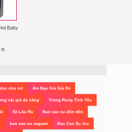
Hot Baby
5
/5
 dục cho nữ
Âm Đạo Giả Giá Rẻ
ng vật giả đa năng
Trứng Rung Tình Yêu
Nữ
Xịt Lâu Ra
Bao cao su đôn dên
x
bao cao su sagami
Bao Cao Su Jex