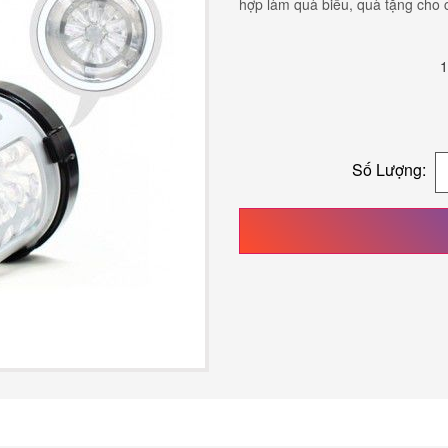
hợp làm quà biếu, quà tặng cho 
1
Số Lượng: