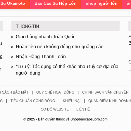
 Su Okamoto
Bao Cao Su Hộp Lớn
shop người lớn
â
THÔNG TIN
Giao hàng nhanh Toàn Quốc
S
u
B
Hoàn tiền nếu không đúng như quảng cáo
H
ng
Nhận Hàng Thanh Toán
G
*Lưu ý: Tác dụng có thể khác nhau tuỳ cơ địa của
n
H
người dùng
|
|
H SÁCH BẢO MẬT
QUY CHẾ HOẠT ĐỘNG
CHÍNH SÁCH VẬN CHUYỂN
|
|
|
NG
TIÊU CHUẨN CỘNG ĐỒNG
KHIẾU NẠI
QUAN ĐIỂM KINH DOAN
SƠ ĐỒ WEBSITE |
LIÊN HỆ
© 2025 - Bản quyền thuộc về Shopbaocaosupro.com