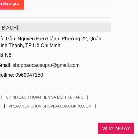
m đạo giả
ĐỊA CHỈ:
ài Gòn: Nguyễn Hữu Cảnh, Phường 22, Quận
ình Thạnh, TP Hồ Chí Minh
à Nội
mail :
shopbaocaosupro@gmail.com
otline: 0969047150
|
|
CHÍNH SÁCH HOÀN TIỀN VÀ ĐỔI TRẢ HÀNG
|
|
H
VÌ SAO NÊN CHỌN SHOPBAOCAOSUPRO.COM
MUA NGAY