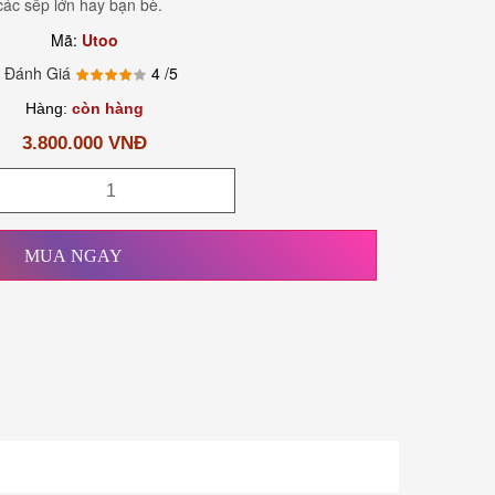
các sếp lớn hay bạn bè.
Mã:
Utoo
 Đánh Giá
4
/5
Hàng:
còn hàng
3.800.000 VNĐ
MUA NGAY