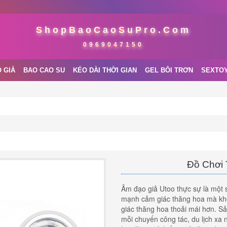
ShopBaoCaoSuPro.Com
0969047150
 GIẢ
BAO CAO SU
KÉO DÀI THỜI GIAN
GEL BÔI TRƠN
SEXTO
Đồ Chơi 
Âm đạo giả Utoo thực sự là một 
mạnh cảm giác thăng hoa mà khô
giác thăng hoa thoải mái hơn. 
mỗi chuyến công tác, du lịch xa n