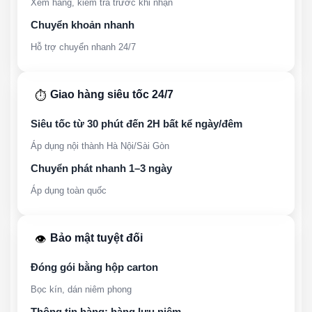
Xem hàng, kiểm tra trước khi nhận
Chuyển khoản nhanh
Hỗ trợ chuyển nhanh 24/7
Giao hàng siêu tốc 24/7
⏱️
Siêu tốc từ 30 phút đến 2H bất kể ngày/đêm
Áp dụng nội thành Hà Nội/Sài Gòn
Chuyển phát nhanh 1–3 ngày
Áp dụng toàn quốc
Bảo mật tuyệt đối
👁️
Đóng gói bằng hộp carton
Bọc kín, dán niêm phong
Thông tin hàng: hàng lưu niệm