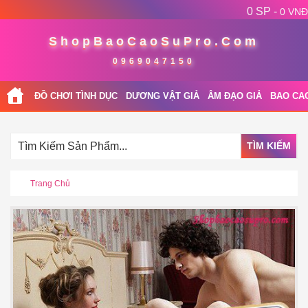
0 SP -
0 VNĐ
ShopBaoCaoSuPro.Com
0969047150
ĐỒ CHƠI TÌNH DỤC
DƯƠNG VẬT GIẢ
ÂM ĐẠO GIẢ
BAO CA
TÌM KIẾM
Trang Chủ