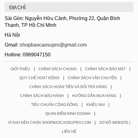
ĐỊA CHỈ:
Sài Gòn: Nguyễn Hữu Cảnh, Phường 22, Quận Bình
Thạnh, TP Hồ Chí Minh
Hà Nội
Gmail :
shopbaocaosupro@gmail.com
Hotline: 0969047150
|
|
|
GIỚI THIỆU
CHÍNH SÁCH CHUNG
CHÍNH SÁCH BẢO MẬT
|
|
QUY CHẾ HOẠT ĐỘNG
CHÍNH SÁCH VẬN CHUYỂN
|
CHÍNH SÁCH HOÀN TIỀN VÀ ĐỔI TRẢ HÀNG
|
|
CHÍNH SÁCH BẢO HÀNH
HƯỚNG DẪN MUA HÀNG
|
|
TIÊU CHUẨN CỘNG ĐỒNG
KHIẾU NẠI
|
QUAN ĐIỂM KINH DOANH
|
VÌ SAO NÊN CHỌN SHOPBAOCAOSUPRO.COM
SƠ ĐỒ WEBSITE |
LIÊN HỆ