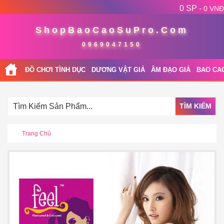
0 SP -
0 VNĐ
ShopBaoCaoSuPro.Com
0969047150
ĐỒ CHƠI TÌNH DỤC
DƯƠNG VẬT GIẢ
ÂM ĐẠO GIẢ
BAO CA
TÌM KIẾM
Trang Chủ