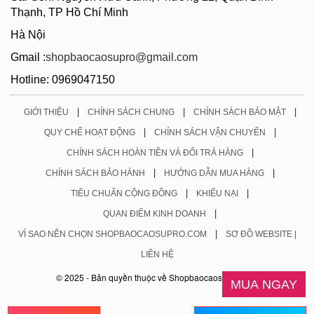
Thạnh, TP Hồ Chí Minh
Hà Nội
Gmail :
shopbaocaosupro@gmail.com
Hotline: 0969047150
|
|
|
GIỚI THIỆU
CHÍNH SÁCH CHUNG
CHÍNH SÁCH BẢO MẬT
|
|
QUY CHẾ HOẠT ĐỘNG
CHÍNH SÁCH VẬN CHUYỂN
|
CHÍNH SÁCH HOÀN TIỀN VÀ ĐỔI TRẢ HÀNG
|
|
CHÍNH SÁCH BẢO HÀNH
HƯỚNG DẪN MUA HÀNG
|
|
TIÊU CHUẨN CỘNG ĐỒNG
KHIẾU NẠI
|
QUAN ĐIỂM KINH DOANH
|
VÌ SAO NÊN CHỌN SHOPBAOCAOSUPRO.COM
SƠ ĐỒ WEBSITE |
LIÊN HỆ
© 2025 - Bản quyền thuộc về Shopbaocaosupro.com
MUA NGAY