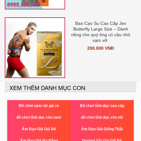
Bao Cao Su Cao Cấp Jex
Butterfly Large Size – Dành
riêng cho quý ông có cậu nhỏ
vạm vỡ.
200.000 VNĐ
XEM THÊM DANH MỤC CON
Đồ chơi nam nữ giá rẻ
Đồ chơi tình dục cao cấp
đồ chơi tình dục cho nam
đồ chơi tình dục cho nữ
Âm Đạo Giả Giá Rẻ
Âm Đạo Giả Giống Thật
Âm Đạo Giả Đa Năng
Dương Vật Giả Giá Rẻ