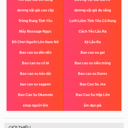
dương vật giả cao cấp
dương vật giả đa năng
Trứng Rung Tình Yêu
Lưỡi Liếm Tình Yêu Có Rung
Máy Massage Ngực
Cách Yêu Lâu Ra
Đồ Chơi Người Lớn Nam Nữ
Xịt Lâu Ra
Bao cao su đôn dên
Bao cao su gai
Bao cao su có bi
Bao cao su siêu mỏng
Bao cao su kéo dài
Bao cao su Durex
bao cao su sagami
Bao Cao Su Jex
Bao Cao Su Okamoto
Bao Cao Su Hộp Lớn
shop người lớn
âm đạo giả
GIỚI THIỆU