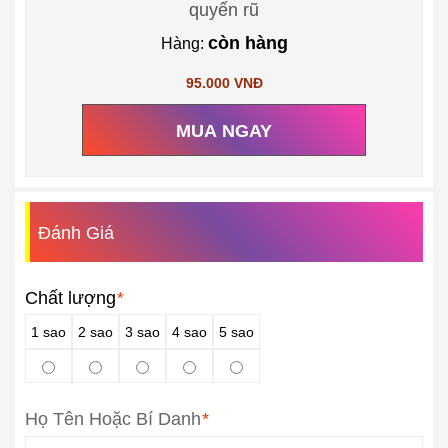
quyến rũ
còn hàng
Hàng:
95.000 VNĐ
MUA NGAY
Đánh Giá
Chất lượng
*
1 sao
2 sao
3 sao
4 sao
5 sao
Họ Tên Hoặc Bí Danh
*