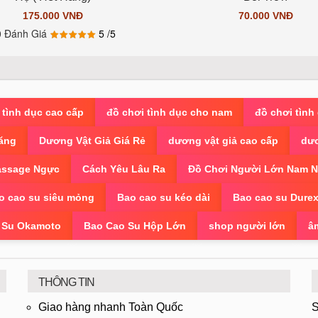
175.000 VNĐ
70.000 VNĐ
0 Đánh Giá
5
/5
 tình dục cao cấp
đồ chơi tình dục cho nam
đồ chơi tình
ăng
Dương Vật Giả Giá Rẻ
dương vật giả cao cấp
dươ
ssage Ngực
Cách Yêu Lâu Ra
Đồ Chơi Người Lớn Nam 
o cao su siêu mỏng
Bao cao su kéo dài
Bao cao su Dure
 Su Okamoto
Bao Cao Su Hộp Lớn
shop người lớn
â
THÔNG TIN
Giao hàng nhanh Toàn Quốc
S