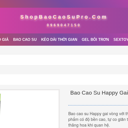
ShopBaoCaoSuPro.Com
0969047150
 GIẢ
BAO CAO SU
KÉO DÀI THỜI GIAN
GEL BÔI TRƠN
SEXTO
Bao Cao Su Happy Gai
Bao cao su Happy gai vòng với t
phẩm có độ bền cao, tự co giãn t
thăng hoa khi quan hệ.