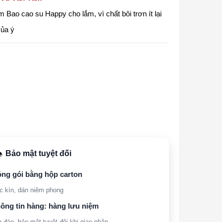
Bao cao su Happy cho lắm, vì chất bôi trơn ít lại
của ý
Bảo mật tuyệt đối
️
ng gói bằng hộp carton
c kín, dán niêm phong
ông tin hàng: hàng lưu niệm
n đáo, bảo mật tuyệt đội khi giao nhận