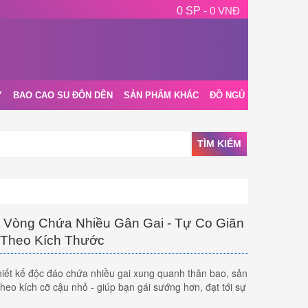
0 SP -
0 VNĐ
Y
BAO CAO SU ĐÔN DÊN
SẢN PHẨM KHÁC
ĐỒ NGỦ NỘI Y
BLOG
TÌM KIẾM
 Vòng Chứa Nhiều Gân Gai - Tự Co Giãn
Theo Kích Thước
hiết kế độc đáo chứa nhiều gai xung quanh thân bao, sản
heo kích cỡ cậu nhỏ - giúp bạn gái sướng hơn, đạt tới sự