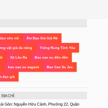
 dục cho nữ
Âm Đạo Giả Giá Rẻ
ng vật giả đa năng
Trứng Rung Tình Yêu
Nữ
Xịt Lâu Ra
Bao cao su đôn dên
x
bao cao su sagami
Bao Cao Su Jex
m đạo giả
ĐỊA CHỈ:
ài Gòn: Nguyễn Hữu Cảnh, Phường 22, Quận