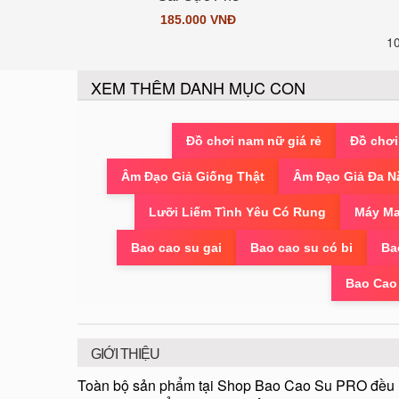
185.000 VNĐ
1
XEM THÊM DANH MỤC CON
Đồ chơi nam nữ giá rẻ
Đồ chơi
Âm Đạo Giả Giống Thật
Âm Đạo Giả Đa N
Lưỡi Liếm Tình Yêu Có Rung
Máy Ma
Bao cao su gai
Bao cao su có bi
Ba
Bao Cao
GIỚI THIỆU
Toàn bộ sản phẩm tại Shop Bao Cao Su PRO đều