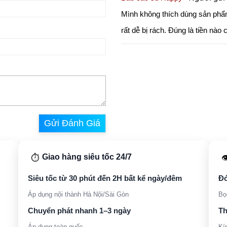
Mình không thích dùng sản phẩm 
rất dễ bị rách. Đúng là tiền nào 
Gửi Đánh Giá
Giao hàng siêu tốc 24/7
⏱️

Siêu tốc từ 30 phút đến 2H bất kể ngày/đêm
Đó
Áp dụng nội thành Hà Nội/Sài Gòn
Bọ
Chuyển phát nhanh 1–3 ngày
Th
Áp dụng toàn quốc
Kí