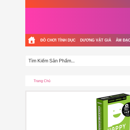
ĐỒ CHƠI TÌNH DỤC
DƯƠNG VẬT GIẢ
ÂM ĐẠO
Trang Chủ