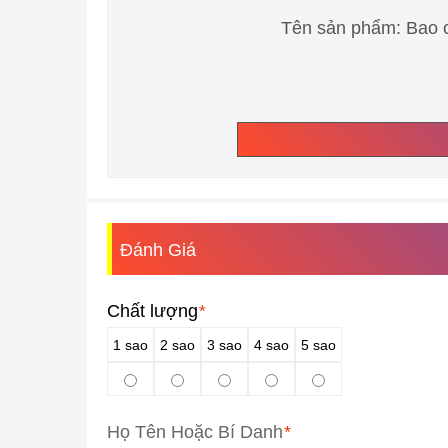
Tên sản phẩm: Bao 
Đánh Giá
Chất lượng
*
1 sao
2 sao
3 sao
4 sao
5 sao
Họ Tên Hoặc Bí Danh
*