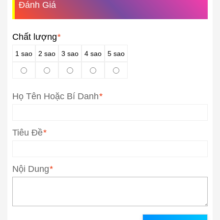
Đánh Giá
Chất lượng
*
1 sao
2 sao
3 sao
4 sao
5 sao
Họ Tên Hoặc Bí Danh
*
Tiêu Đề
*
Nội Dung
*