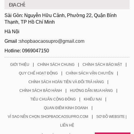
ĐỊA CHỈ:
Sài Gòn: Nguyễn Hữu Cảnh, Phường 22, Quận Bình
Thạnh, TP Hồ Chí Minh
Hà Nội
Gmail :
shopbaocaosupro@gmail.com
Hotline: 0969047150
|
|
|
GIỚI THIỆU
CHÍNH SÁCH CHUNG
CHÍNH SÁCH BẢO MẬT
|
|
QUY CHẾ HOẠT ĐỘNG
CHÍNH SÁCH VẬN CHUYỂN
|
CHÍNH SÁCH HOÀN TIỀN VÀ ĐỔI TRẢ HÀNG
|
|
CHÍNH SÁCH BẢO HÀNH
HƯỚNG DẪN MUA HÀNG
|
|
TIÊU CHUẨN CỘNG ĐỒNG
KHIẾU NẠI
|
QUAN ĐIỂM KINH DOANH
|
VÌ SAO NÊN CHỌN SHOPBAOCAOSUPRO.COM
SƠ ĐỒ WEBSITE |
LIÊN HỆ