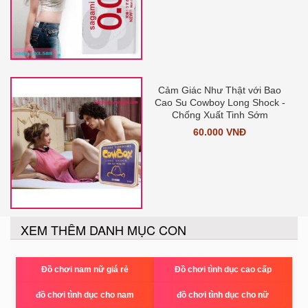
Cảm Giác Như Thật với Bao
Cao Su Cowboy Long Shock -
Chống Xuất Tinh Sớm
60.000 VNĐ
XEM THÊM DANH MỤC CON
Đồ chơi nam nữ giá rẻ
Đồ chơi tình dục cao cấp
đồ chơi tình dục cho nam
đồ chơi tình dục cho nữ