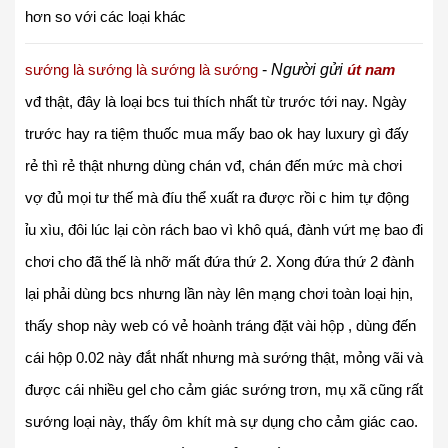
hơn so với các loại khác
sướng là sướng là sướng là sướng
-
Người gửi
út nam
vđ thật, đây là loại bcs tui thích nhất từ trước tới nay. Ngày
trước hay ra tiệm thuốc mua mấy bao ok hay luxury gì đấy
rẻ thì rẻ thật nhưng dùng chán vđ, chán đến mức mà chơi
vợ đủ mọi tư thế mà đíu thể xuất ra được rồi c him tự động
ỉu xìu, đôi lúc lại còn rách bao vì khô quá, đành vứt mẹ bao đi
chơi cho đã thế là nhỡ mất đứa thứ 2. Xong đứa thứ 2 đành
lại phải dùng bcs nhưng lần này lên mạng chơi toàn loại hịn,
thấy shop này web có vẻ hoành tráng đặt vài hộp , dùng đến
cái hộp 0.02 này đắt nhất nhưng mà sướng thật, mỏng vãi và
được cái nhiều gel cho cảm giác sướng trơn, mụ xã cũng rất
sướng loại này, thấy ôm khít mà sự dụng cho cảm giác cao.