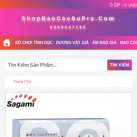
0 SP -
0 VNĐ
ShopBaoCaoSuPro.Com
0969047150
ĐỒ CHƠI TÌNH DỤC
DƯƠNG VẬT GIẢ
ÂM ĐẠO GIẢ
BAO CA
TÌM KIẾM
Trang Chủ