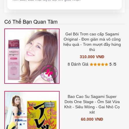
Có Thể Bạn Quan Tâm
Gel Bôi Trơn cao cấp Sagami
Original - Đơn giản mà vô cũng
hiệu quả - Trơn mượt đầy hứng
thú
310.000 VNĐ
8 Đánh Giá
5
/5
Bao Cao Su Sagami Super
Dots One Stage - Ôm Sát Vừa
Khít - Siêu Mỏng - Gai Nhỏ Cọ
xát
60.000 VNĐ