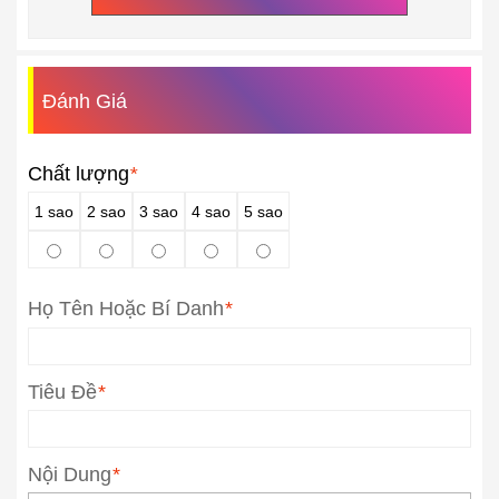
Đánh Giá
Chất lượng
*
1 sao
2 sao
3 sao
4 sao
5 sao
Họ Tên Hoặc Bí Danh
*
Tiêu Đề
*
Nội Dung
*