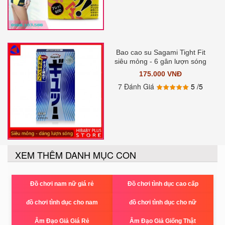
Bao cao su Sagami Tight Fit
siêu mỏng - 6 gân lượn sóng
175.000 VNĐ
7 Đánh Giá
5
/5
XEM THÊM DANH MỤC CON
Đồ chơi nam nữ giá rẻ
Đồ chơi tình dục cao cấp
đồ chơi tình dục cho nam
đồ chơi tình dục cho nữ
Âm Đạo Giả Giá Rẻ
Âm Đạo Giả Giống Thật