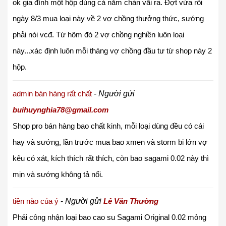
ok gia đình một hộp dùng cả năm chán vãi ra. Đợt vừa rồi
ngày 8/3 mua loại này về 2 vợ chồng thưởng thức, sướng
phải nói vcđ. Từ hôm đó 2 vợ chồng nghiền luôn loại
này...xác định luôn mỗi tháng vợ chồng đầu tư từ shop này 2
hộp.
admin bán hàng rất chất
-
Người gửi
buihuynghia78@gmail.com
Shop pro bán hàng bao chất kinh, mỗi loại dùng đều có cái
hay và sướng, lần trước mua bao xmen và storm bi lớn vợ
kêu có xát, kích thích rất thích, còn bao sagami 0.02 này thì
mịn và sướng không tả nổi.
tiền nào của ý
-
Người gửi
Lê Văn Thường
Phải công nhận loại bao cao su Sagami Original 0.02 mỏng