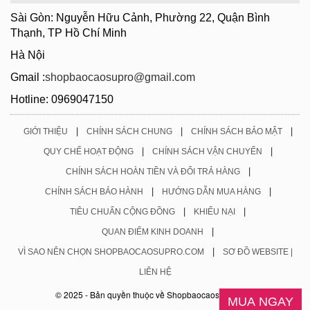
Sài Gòn: Nguyễn Hữu Cảnh, Phường 22, Quận Bình
Thạnh, TP Hồ Chí Minh
Hà Nội
Gmail :
shopbaocaosupro@gmail.com
Hotline: 0969047150
|
|
|
GIỚI THIỆU
CHÍNH SÁCH CHUNG
CHÍNH SÁCH BẢO MẬT
|
|
QUY CHẾ HOẠT ĐỘNG
CHÍNH SÁCH VẬN CHUYỂN
|
CHÍNH SÁCH HOÀN TIỀN VÀ ĐỔI TRẢ HÀNG
|
|
CHÍNH SÁCH BẢO HÀNH
HƯỚNG DẪN MUA HÀNG
|
|
TIÊU CHUẨN CỘNG ĐỒNG
KHIẾU NẠI
|
QUAN ĐIỂM KINH DOANH
|
VÌ SAO NÊN CHỌN SHOPBAOCAOSUPRO.COM
SƠ ĐỒ WEBSITE |
LIÊN HỆ
© 2025 - Bản quyền thuộc về Shopbaocaosupro.com
MUA NGAY