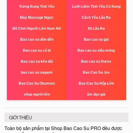
Trứng Rung Tình Yêu
Lưỡi Liếm Tình Yêu Có Rung
Máy Massage Ngực
Cách Yêu Lâu Ra
Đồ Chơi Người Lớn Nam Nữ
Xịt Lâu Ra
Bao cao su đôn dên
Bao cao su gai
Bao cao su có bi
Bao cao su siêu mỏng
Bao cao su kéo dài
Bao cao su Durex
bao cao su sagami
Bao Cao Su Jex
Bao Cao Su Okamoto
Bao Cao Su Hộp Lớn
shop người lớn
âm đạo giả
GIỚI THIỆU
Toàn bộ sản phẩm tại Shop Bao Cao Su PRO đều được