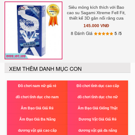
Siêu mỏng kích thích với Bao
cao su Sagami Xtreme Fell Fit,
thiết kế 3D gân nổi răng cưa
145.000 VNĐ
8 Đánh Giá
5
/5
XEM THÊM DANH MỤC CON
Đồ chơi nam nữ giá rẻ
Đồ chơi tình dục cao cấp
đồ chơi tình dục cho nam
đồ chơi tình dục cho nữ
Âm Đạo Giả Giá Rẻ
Âm Đạo Giả Giống Thật
Âm Đạo Giả Đa Năng
Dương Vật Giả Giá Rẻ
dương vật giả cao cấp
dương vật giả đa năng