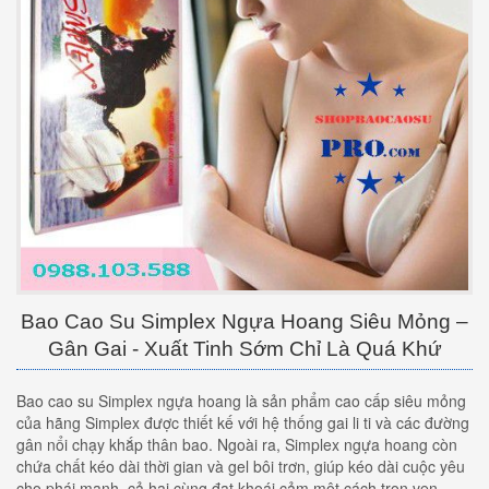
Bao Cao Su Simplex Ngựa Hoang Siêu Mỏng –
Gân Gai - Xuất Tinh Sớm Chỉ Là Quá Khứ
Bao cao su Simplex ngựa hoang là sản phẩm cao cấp siêu mỏng
của hãng Simplex được thiết kế với hệ thống gai li ti và các đường
gân nổi chạy khắp thân bao. Ngoài ra, Simplex ngựa hoang còn
chứa chất kéo dài thời gian và gel bôi trơn, giúp kéo dài cuộc yêu
cho phái mạnh, cả hai cùng đạt khoái cảm một cách trọn vẹn