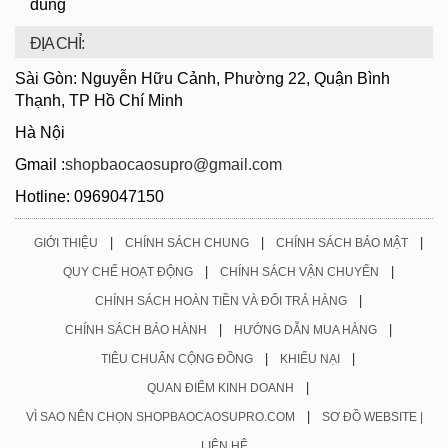
dùng
ĐỊA CHỈ:
Sài Gòn: Nguyễn Hữu Cảnh, Phường 22, Quận Bình
Thạnh, TP Hồ Chí Minh
Hà Nội
Gmail :
shopbaocaosupro@gmail.com
Hotline: 0969047150
|
|
|
GIỚI THIỆU
CHÍNH SÁCH CHUNG
CHÍNH SÁCH BẢO MẬT
|
|
QUY CHẾ HOẠT ĐỘNG
CHÍNH SÁCH VẬN CHUYỂN
|
CHÍNH SÁCH HOÀN TIỀN VÀ ĐỔI TRẢ HÀNG
|
|
CHÍNH SÁCH BẢO HÀNH
HƯỚNG DẪN MUA HÀNG
|
|
TIÊU CHUẨN CỘNG ĐỒNG
KHIẾU NẠI
|
QUAN ĐIỂM KINH DOANH
|
VÌ SAO NÊN CHỌN SHOPBAOCAOSUPRO.COM
SƠ ĐỒ WEBSITE |
LIÊN HỆ