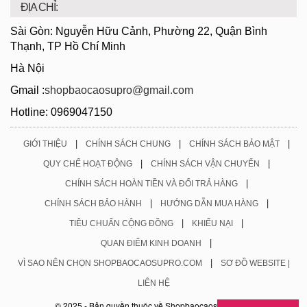
ĐỊA CHỈ:
Sài Gòn: Nguyễn Hữu Cảnh, Phường 22, Quận Bình
Thạnh, TP Hồ Chí Minh
Hà Nội
Gmail :
shopbaocaosupro@gmail.com
Hotline: 0969047150
|
|
|
GIỚI THIỆU
CHÍNH SÁCH CHUNG
CHÍNH SÁCH BẢO MẬT
|
|
QUY CHẾ HOẠT ĐỘNG
CHÍNH SÁCH VẬN CHUYỂN
|
CHÍNH SÁCH HOÀN TIỀN VÀ ĐỔI TRẢ HÀNG
|
|
CHÍNH SÁCH BẢO HÀNH
HƯỚNG DẪN MUA HÀNG
|
|
TIÊU CHUẨN CỘNG ĐỒNG
KHIẾU NẠI
|
QUAN ĐIỂM KINH DOANH
|
VÌ SAO NÊN CHỌN SHOPBAOCAOSUPRO.COM
SƠ ĐỒ WEBSITE |
LIÊN HỆ
© 2025 - Bản quyền thuộc về Shopbaocaosupro.com