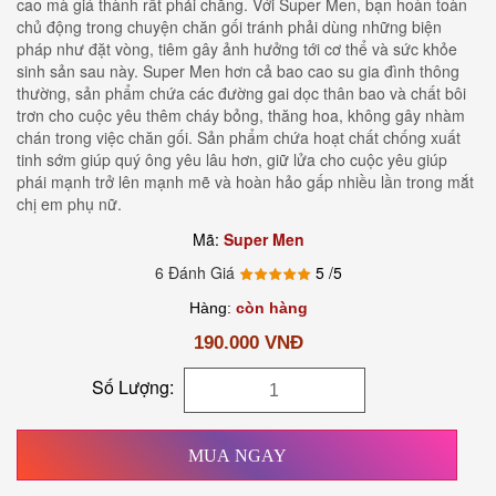
cao mà giá thành rất phải chăng. Với Super Men, bạn hoàn toàn
chủ động trong chuyện chăn gối tránh phải dùng những biện
pháp như đặt vòng, tiêm gây ảnh hưởng tới cơ thể và sức khỏe
sinh sản sau này. Super Men hơn cả bao cao su gia đình thông
thường, sản phẩm chứa các đường gai dọc thân bao và chất bôi
trơn cho cuộc yêu thêm cháy bỏng, thăng hoa, không gây nhàm
chán trong việc chăn gối. Sản phẩm chứa hoạt chất chống xuất
tinh sớm giúp quý ông yêu lâu hơn, giữ lửa cho cuộc yêu giúp
phái mạnh trở lên mạnh mẽ và hoàn hảo gấp nhiều lần trong mắt
chị em phụ nữ.
Mã:
Super Men
6 Đánh Giá
5
/5
Hàng:
còn hàng
190.000 VNĐ
Số Lượng:
MUA NGAY