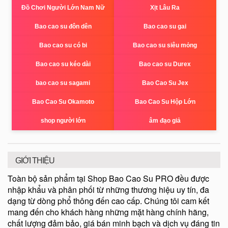
Đồ Chơi Người Lớn Nam Nữ
Xịt Lâu Ra
Bao cao su đôn dên
Bao cao su gai
Bao cao su có bi
Bao cao su siêu mỏng
Bao cao su kéo dài
Bao cao su Durex
bao cao su sagami
Bao Cao Su Jex
Bao Cao Su Okamoto
Bao Cao Su Hộp Lớn
shop người lớn
âm đạo giả
GIỚI THIỆU
Toàn bộ sản phẩm tại Shop Bao Cao Su PRO đều được
nhập khẩu và phân phối từ những thương hiệu uy tín, đa
dạng từ dòng phổ thông đến cao cấp. Chúng tôi cam kết
mang đến cho khách hàng những mặt hàng chính hãng,
chất lượng đảm bảo, giá bán minh bạch và dịch vụ đáng tin