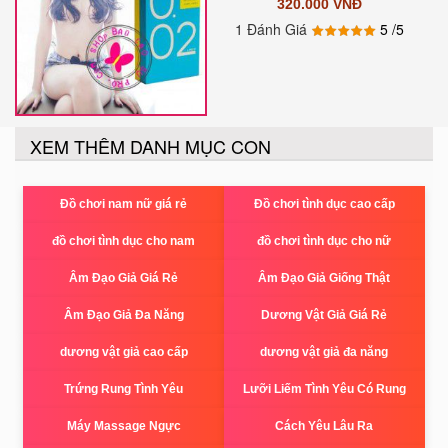
320.000 VNĐ
1 Đánh Giá
5
/5
XEM THÊM DANH MỤC CON
Đồ chơi nam nữ giá rẻ
Đồ chơi tình dục cao cấp
đồ chơi tình dục cho nam
đồ chơi tình dục cho nữ
Âm Đạo Giả Giá Rẻ
Âm Đạo Giả Giống Thật
Âm Đạo Giả Đa Năng
Dương Vật Giả Giá Rẻ
dương vật giả cao cấp
dương vật giả đa năng
Trứng Rung Tình Yêu
Lưỡi Liếm Tình Yêu Có Rung
Máy Massage Ngực
Cách Yêu Lâu Ra