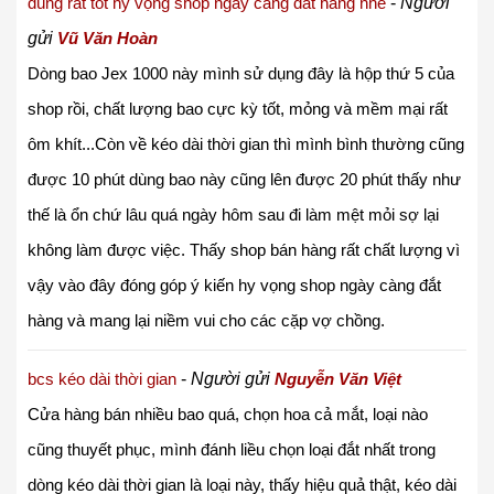
dùng rất tốt hy vọng shop ngày càng đắt hàng nhé
-
Người
gửi
Vũ Văn Hoàn
Dòng bao Jex 1000 này mình sử dụng đây là hộp thứ 5 của
shop rồi, chất lượng bao cực kỳ tốt, mỏng và mềm mại rất
ôm khít...Còn về kéo dài thời gian thì mình bình thường cũng
được 10 phút dùng bao này cũng lên được 20 phút thấy như
thế là ổn chứ lâu quá ngày hôm sau đi làm mệt mỏi sợ lại
không làm được việc. Thấy shop bán hàng rất chất lượng vì
vậy vào đây đóng góp ý kiến hy vọng shop ngày càng đắt
hàng và mang lại niềm vui cho các cặp vợ chồng.
bcs kéo dài thời gian
-
Người gửi
Nguyễn Văn Việt
Cửa hàng bán nhiều bao quá, chọn hoa cả mắt, loại nào
cũng thuyết phục, mình đánh liều chọn loại đắt nhất trong
dòng kéo dài thời gian là loại này, thấy hiệu quả thật, kéo dài