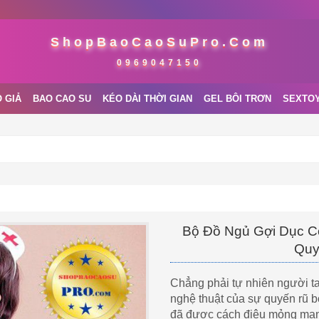
ShopBaoCaoSuPro.Com
0969047150
 GIẢ
BAO CAO SU
KÉO DÀI THỜI GIAN
GEL BÔI TRƠN
SEXTO
Bộ Đồ Ngủ Gợi Dục C
Quy
Chẳng phải tự nhiên người t
nghệ thuật của sự quyến rũ b
đã được cách điệu mỏng man