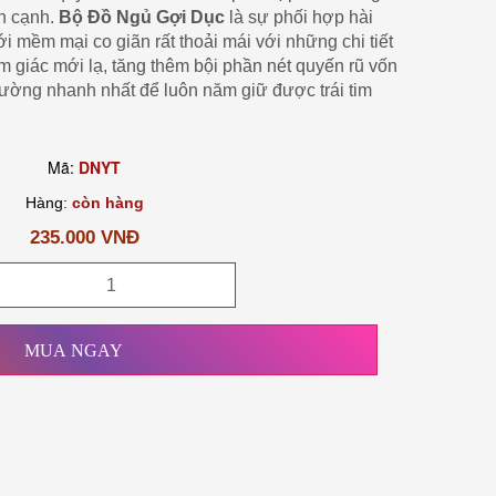
n cạnh.
Bộ Đồ Ngủ Gợi Dục
là sự phối hợp hài
ới mềm mại co giãn rất thoải mái với những chi tiết
ảm giác mới lạ, tăng thêm bội phần nét quyến rũ vốn
đường nhanh nhất để luôn năm giữ được trái tim
Mã:
DNYT
Hàng:
còn hàng
235.000 VNĐ
MUA NGAY