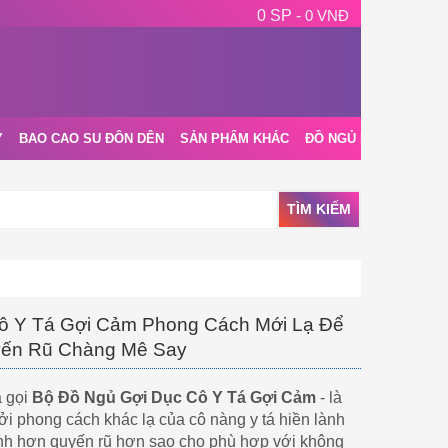
0 SP -
0 VNĐ
Y
BAO CAO SU ĐÔN DÊN
SẢN PHẨM KHÁC
ĐỒ NGỦ NỘI Y
BLOG
TÌM KIẾM
ô Y Tá Gợi Cảm Phong Cách Mới Lạ Để
ến Rũ Chàng Mê Say
a gọi
Bộ Đồ Ngủ Gợi Dục Cô Y Tá Gợi Cảm
- là
ởi phong cách khác lạ của cô nàng y tá hiền lành
h hơn quyến rũ hơn sao cho phù hợp với không