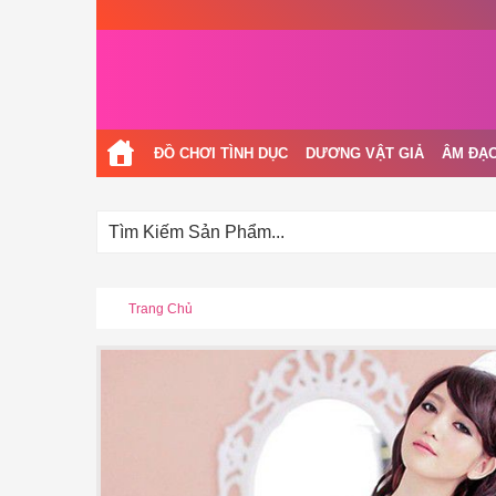
ĐỒ CHƠI TÌNH DỤC
DƯƠNG VẬT GIẢ
ÂM ĐẠO
Trang Chủ