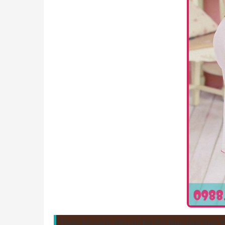
Thiết kế cách điệu từ Bộ Đồ Ngủ Gợi Dục Y