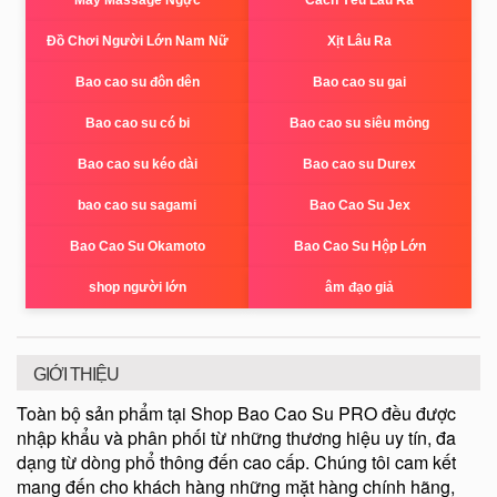
Đồ Chơi Người Lớn Nam Nữ
Xịt Lâu Ra
Bao cao su đôn dên
Bao cao su gai
Bao cao su có bi
Bao cao su siêu mỏng
Bao cao su kéo dài
Bao cao su Durex
bao cao su sagami
Bao Cao Su Jex
Bao Cao Su Okamoto
Bao Cao Su Hộp Lớn
shop người lớn
âm đạo giả
GIỚI THIỆU
Toàn bộ sản phẩm tại Shop Bao Cao Su PRO đều được
nhập khẩu và phân phối từ những thương hiệu uy tín, đa
dạng từ dòng phổ thông đến cao cấp. Chúng tôi cam kết
mang đến cho khách hàng những mặt hàng chính hãng,