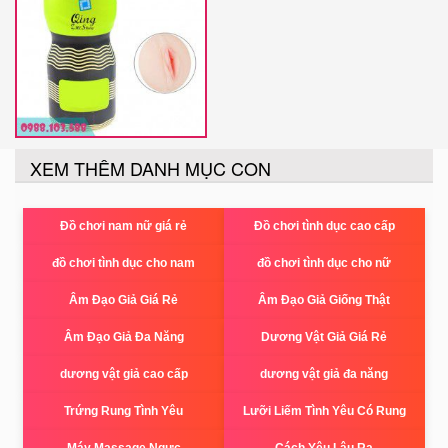
XEM THÊM DANH MỤC CON
Đồ chơi nam nữ giá rẻ
Đồ chơi tình dục cao cấp
đồ chơi tình dục cho nam
đồ chơi tình dục cho nữ
Âm Đạo Giả Giá Rẻ
Âm Đạo Giả Giống Thật
Âm Đạo Giả Đa Năng
Dương Vật Giả Giá Rẻ
dương vật giả cao cấp
dương vật giả đa năng
Trứng Rung Tình Yêu
Lưỡi Liếm Tình Yêu Có Rung
Máy Massage Ngực
Cách Yêu Lâu Ra