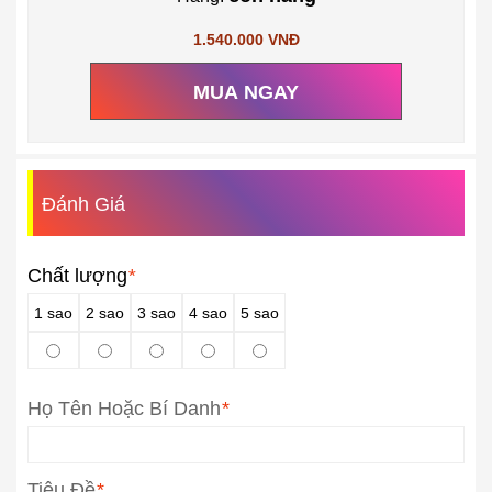
1.540.000 VNĐ
MUA NGAY
Đánh Giá
Chất lượng
*
1 sao
2 sao
3 sao
4 sao
5 sao
Họ Tên Hoặc Bí Danh
*
Tiêu Đề
*