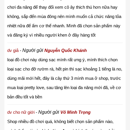
chơi đa năng để thay đổi xem cô ây thich thú hơn nữa hay
không, sắp đến mùa đông nên mình muốn cả chức năng tỏa
nhiệt nữa để ấm cơ thể nhanh. Mình đã chọn sản phẩm này
và đăng ký vì nhiều người khen ở đây hàng tốt
dv giả
-
Người gửi
Nguyễn Quốc Khánh
loại đồ chơi này dùng sạc mình rất ưng ý, mình thích chọn
loại sạc cho đỡ rườm rà, hết pin thì sạc khoảng 1 tiếng là no,
dùng mãi mới hết, đây là cây thứ 3 mình mua ở shop, trước
mua loại pretty love, sau tăng lên loại đa năng mới đã, về cơ
bản đều tốt và bền
dv cho nữ giới
-
Người gửi
Võ Minh Trọng
Shop nhiều đồ chơi quá, không biết chọn sản phẩm nào,