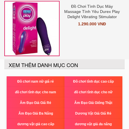
Đồ Chơi Tình Dục Máy
Massage Tình Yêu Durex Play
Delight Vibrating Stimulator
1.290.000 VNĐ
XEM THÊM DANH MỤC CON
Đồ chơi nam nữ giá rẻ
Đồ chơi tình dục cao cấp
đồ chơi tình dục cho nam
đồ chơi tình dục cho nữ
Âm Đạo Giả Giá Rẻ
Âm Đạo Giả Giống Thật
Âm Đạo Giả Đa Năng
Dương Vật Giả Giá Rẻ
dương vật giả cao cấp
dương vật giả đa năng