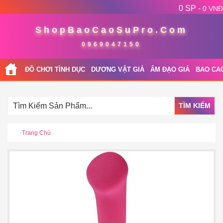
0 SP -
0 VNĐ
ShopBaoCaoSuPro.Com
0969047150
ĐỒ CHƠI TÌNH DỤC
DƯƠNG VẬT GIẢ
ÂM ĐẠO GIẢ
BAO CA
TÌM KIẾM
Trang Chủ