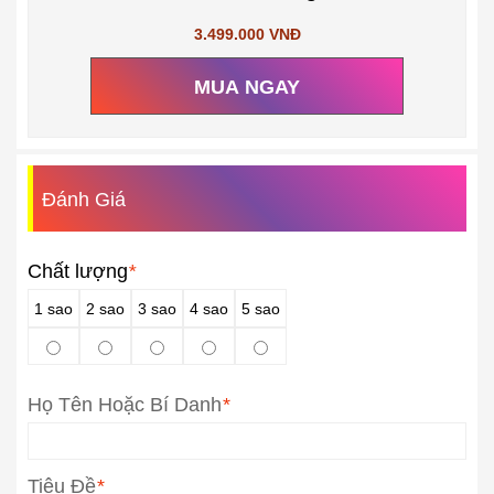
3.499.000 VNĐ
MUA NGAY
Đánh Giá
Chất lượng
*
1 sao
2 sao
3 sao
4 sao
5 sao
Họ Tên Hoặc Bí Danh
*
Tiêu Đề
*