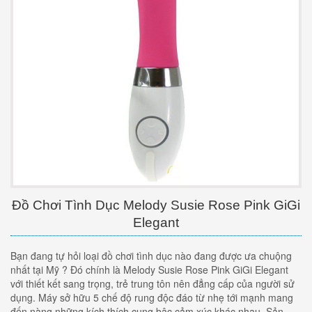
Đồ Chơi Tình Dục Melody Susie Rose Pink GiGi
Elegant
Bạn đang tự hỏi loại đồ chơi tình dục nào đang được ưa chuộng
nhất tại Mỹ ? Đó chính là Melody Susie Rose Pink GiGi Elegant
với thiết kết sang trọng, trẻ trung tôn nên đẳng cấp của người sử
dụng. Máy sở hữu 5 chế độ rung độc đáo từ nhẹ tới mạnh mang
đến nàng những kích thích cung bậc cảm xúc khác nhau. Sản