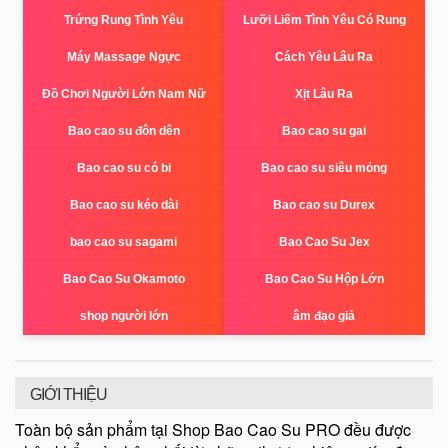
Trứng Rung Tình Yêu
Lưỡi Liếm Tình Yêu Có Rung
Máy Massage Ngực
Cách Yêu Lâu Ra
Đồ Chơi Người Lớn Nam Nữ
Xịt Lâu Ra
Bao cao su đôn dên
Bao cao su gai
Bao cao su có bi
Bao cao su siêu mỏng
Bao cao su kéo dài
Bao cao su Durex
bao cao su sagami
Bao Cao Su Jex
Bao Cao Su Okamoto
Bao Cao Su Hộp Lớn
shop người lớn
âm đạo giả
GIỚI THIỆU
Toàn bộ sản phẩm tại Shop Bao Cao Su PRO đều được