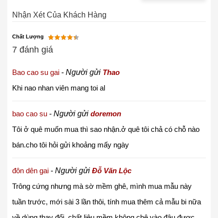
Nhận Xét Của Khách Hàng
Chất Lượng
7 đánh giá
Bao cao su gai
-
Người gửi
Thao
Khi nao nhan viên mang toi al
bao cao su
-
Người gửi
doremon
Tôi ở quê muốn mua thì sao nhận.ở quê tôi chả có chỗ nào
bán.cho tôi hỏi gửi khoảng mấy ngày
đôn dên gai
-
Người gửi
Đỗ Văn Lộc
Trông cứng nhưng mà sờ mềm ghê, mình mua mẫu này
tuần trước, mới sài 3 lần thôi, tính mua thêm cả mẫu bi nữa
về dùng thay đổi, chất liệu mềm không chê vào đâu được,