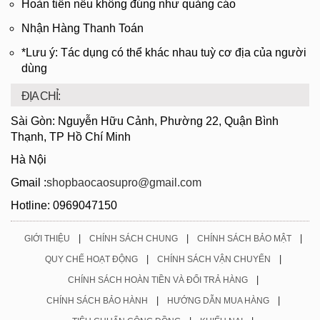
Hoàn tiền nếu không đúng như quảng cáo
Nhận Hàng Thanh Toán
*Lưu ý: Tác dụng có thể khác nhau tuỳ cơ địa của người
dùng
ĐỊA CHỈ:
Sài Gòn: Nguyễn Hữu Cảnh, Phường 22, Quận Bình
Thạnh, TP Hồ Chí Minh
Hà Nội
Gmail :
shopbaocaosupro@gmail.com
Hotline: 0969047150
|
|
|
GIỚI THIỆU
CHÍNH SÁCH CHUNG
CHÍNH SÁCH BẢO MẬT
|
|
QUY CHẾ HOẠT ĐỘNG
CHÍNH SÁCH VẬN CHUYỂN
|
CHÍNH SÁCH HOÀN TIỀN VÀ ĐỔI TRẢ HÀNG
|
|
CHÍNH SÁCH BẢO HÀNH
HƯỚNG DẪN MUA HÀNG