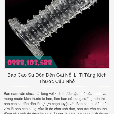
Bao Cao Su Đôn Dên Gai Nổi Li Ti Tăng Kích
Thước Cậu Nhỏ
Bạn nam vẫn chưa hài lòng với kích thước cậu nhỏ của mình và
mong muốn kích thước to hơn, làm bạn nữ sung sướng hơn thì
bao cao su đôn dên là sự lựa chọn tuyệt vời. Bao cao su đôn dên
vừa là bao cao su lại vừa là đồ chơi tình dục, bạn trai vẫn có thể
dùng cậu nhỏ để điều khiển cuộc vui, lại vừa làm tăng kích thước