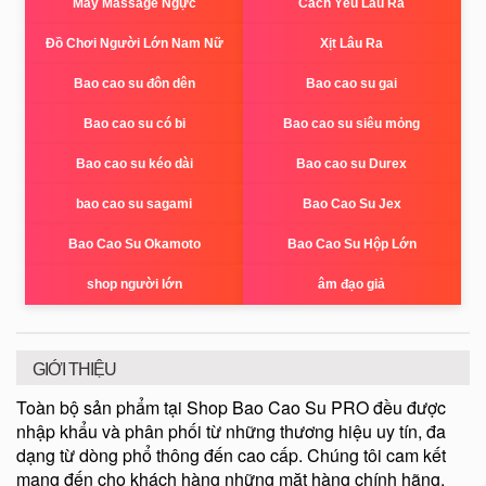
Máy Massage Ngực
Cách Yêu Lâu Ra
Đồ Chơi Người Lớn Nam Nữ
Xịt Lâu Ra
Bao cao su đôn dên
Bao cao su gai
Bao cao su có bi
Bao cao su siêu mỏng
Bao cao su kéo dài
Bao cao su Durex
bao cao su sagami
Bao Cao Su Jex
Bao Cao Su Okamoto
Bao Cao Su Hộp Lớn
shop người lớn
âm đạo giả
GIỚI THIỆU
Toàn bộ sản phẩm tại Shop Bao Cao Su PRO đều được
nhập khẩu và phân phối từ những thương hiệu uy tín, đa
dạng từ dòng phổ thông đến cao cấp. Chúng tôi cam kết
mang đến cho khách hàng những mặt hàng chính hãng,