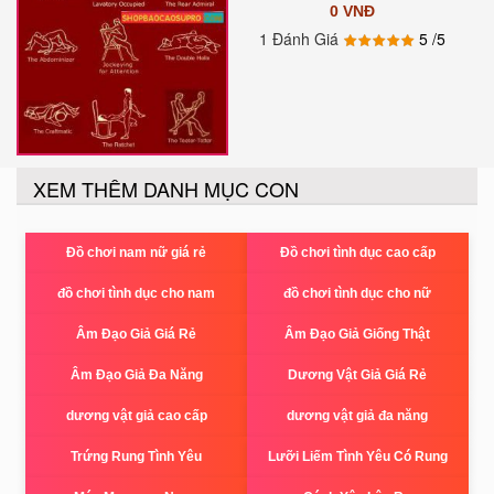
0 VNĐ
1 Đánh Giá
5
/5
XEM THÊM DANH MỤC CON
Đồ chơi nam nữ giá rẻ
Đồ chơi tình dục cao cấp
đồ chơi tình dục cho nam
đồ chơi tình dục cho nữ
Âm Đạo Giả Giá Rẻ
Âm Đạo Giả Giống Thật
Âm Đạo Giả Đa Năng
Dương Vật Giả Giá Rẻ
dương vật giả cao cấp
dương vật giả đa năng
Trứng Rung Tình Yêu
Lưỡi Liếm Tình Yêu Có Rung