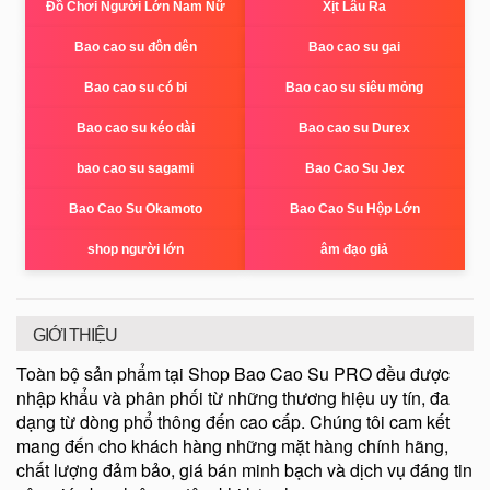
Đồ Chơi Người Lớn Nam Nữ
Xịt Lâu Ra
Bao cao su đôn dên
Bao cao su gai
Bao cao su có bi
Bao cao su siêu mỏng
Bao cao su kéo dài
Bao cao su Durex
bao cao su sagami
Bao Cao Su Jex
Bao Cao Su Okamoto
Bao Cao Su Hộp Lớn
shop người lớn
âm đạo giả
GIỚI THIỆU
Toàn bộ sản phẩm tại Shop Bao Cao Su PRO đều được
nhập khẩu và phân phối từ những thương hiệu uy tín, đa
dạng từ dòng phổ thông đến cao cấp. Chúng tôi cam kết
mang đến cho khách hàng những mặt hàng chính hãng,
chất lượng đảm bảo, giá bán minh bạch và dịch vụ đáng tin