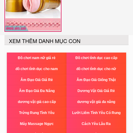
XEM THÊM DANH MỤC CON
Đồ chơi nam nữ giá rẻ
Đồ chơi tình dục cao cấp
đồ chơi tình dục cho nam
đồ chơi tình dục cho nữ
Âm Đạo Giả Giá Rẻ
Âm Đạo Giả Giống Thật
Âm Đạo Giả Đa Năng
Dương Vật Giả Giá Rẻ
dương vật giả cao cấp
dương vật giả đa năng
Trứng Rung Tình Yêu
Lưỡi Liếm Tình Yêu Có Rung
Máy Massage Ngực
Cách Yêu Lâu Ra