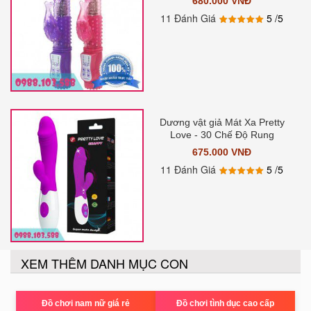
680.000 VNĐ
11 Đánh Giá
5
/5
Dương vật giả Mát Xa Pretty
Love - 30 Chế Độ Rung
675.000 VNĐ
11 Đánh Giá
5
/5
XEM THÊM DANH MỤC CON
Đồ chơi nam nữ giá rẻ
Đồ chơi tình dục cao cấp