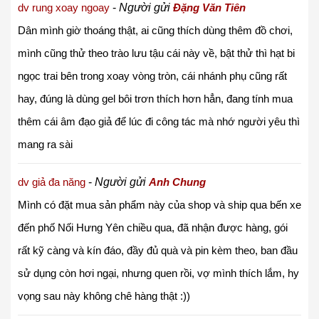
dv rung xoay ngoay
-
Người gửi
Đặng Văn Tiên
Dân mình giờ thoáng thật, ai cũng thích dùng thêm đồ chơi,
mình cũng thử theo trào lưu tậu cái này về, bật thử thì hạt bi
ngọc trai bên trong xoay vòng tròn, cái nhánh phụ cũng rất
hay, đúng là dùng gel bôi trơn thích hơn hẳn, đang tính mua
thêm cái âm đạo giả để lúc đi công tác mà nhớ người yêu thì
mang ra sài
dv giả đa năng
-
Người gửi
Anh Chung
Mình có đặt mua sản phẩm này của shop và ship qua bến xe
đến phố Nối Hưng Yên chiều qua, đã nhận được hàng, gói
rất kỹ càng và kín đáo, đầy đủ quà và pin kèm theo, ban đầu
sử dụng còn hơi ngại, nhưng quen rồi, vợ mình thích lắm, hy
vọng sau này không chê hàng thật :))