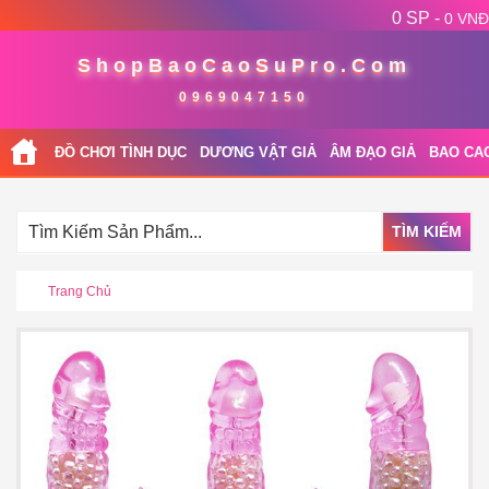
0 SP -
0 VNĐ
ShopBaoCaoSuPro.Com
0969047150
ĐỒ CHƠI TÌNH DỤC
DƯƠNG VẬT GIẢ
ÂM ĐẠO GIẢ
BAO CA
TÌM KIẾM
Trang Chủ