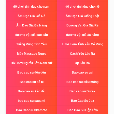
đồ chơi tình dục cho nam
đồ chơi tình dục cho nữ
Âm Đạo Giả Giá Rẻ
Âm Đạo Giả Giống Thật
Âm Đạo Giả Đa Năng
Dương Vật Giả Giá Rẻ
dương vật giả cao cấp
dương vật giả đa năng
Trứng Rung Tình Yêu
Lưỡi Liếm Tình Yêu Có Rung
Máy Massage Ngực
Cách Yêu Lâu Ra
Đồ Chơi Người Lớn Nam Nữ
Xịt Lâu Ra
Bao cao su đôn dên
Bao cao su gai
Bao cao su có bi
Bao cao su siêu mỏng
Bao cao su kéo dài
Bao cao su Durex
bao cao su sagami
Bao Cao Su Jex
Bao Cao Su Okamoto
Bao Cao Su Hộp Lớn