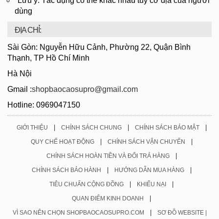
*Lưu ý: Tác dụng có thể khác nhau tuỳ cơ địa của người
dùng
ĐỊA CHỈ:
Sài Gòn: Nguyễn Hữu Cảnh, Phường 22, Quận Bình
Thạnh, TP Hồ Chí Minh
Hà Nội
Gmail :
shopbaocaosupro@gmail.com
Hotline: 0969047150
|
|
|
GIỚI THIỆU
CHÍNH SÁCH CHUNG
CHÍNH SÁCH BẢO MẬT
|
|
QUY CHẾ HOẠT ĐỘNG
CHÍNH SÁCH VẬN CHUYỂN
|
CHÍNH SÁCH HOÀN TIỀN VÀ ĐỔI TRẢ HÀNG
|
|
CHÍNH SÁCH BẢO HÀNH
HƯỚNG DẪN MUA HÀNG
|
|
TIÊU CHUẨN CỘNG ĐỒNG
KHIẾU NẠI
|
QUAN ĐIỂM KINH DOANH
|
VÌ SAO NÊN CHỌN SHOPBAOCAOSUPRO.COM
SƠ ĐỒ WEBSITE |