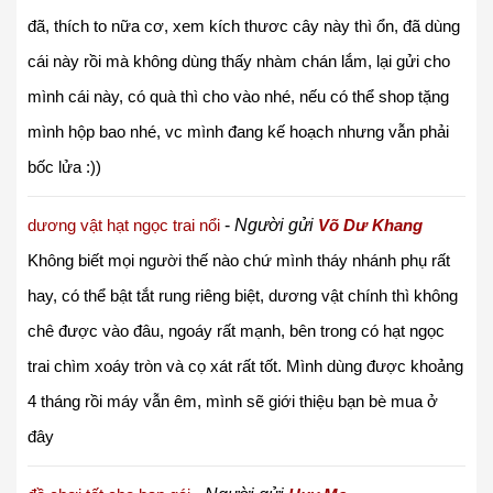
đã, thích to nữa cơ, xem kích thươc cây này thì ổn, đã dùng
cái này rồi mà không dùng thấy nhàm chán lắm, lại gửi cho
mình cái này, có quà thì cho vào nhé, nếu có thể shop tặng
mình hộp bao nhé, vc mình đang kế hoạch nhưng vẫn phải
bốc lửa :))
dương vật hạt ngọc trai nổi
-
Người gửi
Võ Dư Khang
Không biết mọi người thế nào chứ mình tháy nhánh phụ rất
hay, có thể bật tắt rung riêng biệt, dương vật chính thì không
chê được vào đâu, ngoáy rất mạnh, bên trong có hạt ngọc
trai chìm xoáy tròn và cọ xát rất tốt. Mình dùng được khoảng
4 tháng rồi máy vẫn êm, mình sẽ giới thiệu bạn bè mua ở
đây