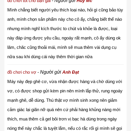
đồ chơi tốt cho bạn gái
-
Người gửi
Huy Mc
Mình chẳng biết người yêu thích loại nào, hỏi gì cũng bảo tùy
anh, mình chọn sản phẩm này cho cô ấy, chẳng biết thế nào
nhưng mình nghĩ kích thước to chút và khỏe là được, loại
này đáp ứng được yêu cầu, ngoáy rất mạnh, cô ấy dùng ok
lăm, chăc cũng thoải mái, mình sẽ mua thêm vài dụng cụ
nữa sau khi dùng cái này thêm thời gian nữa
đồ chơi cho vợ
-
Người gửi
Anh Đạt
Máy này đẹp ghê cơ, vừa nhận được hàng và chờ dùng với
vợ, có được shop gửi kèm pin nên mình lắp thử, rung ngoáy
mạnh ghê, dễ dùng. Thú thật vợ mình sinh xong nên giảm
cảm giác lại giãn nỡ quá nên cứ phải hàng khủng nàng mới
thích, mua thêm cả gel bôi trơn vị bạc hà dùng trong ngày
nóng thế này chắc là tuyệt lắm, nếu có rắc rối gì mình sẽ gọi