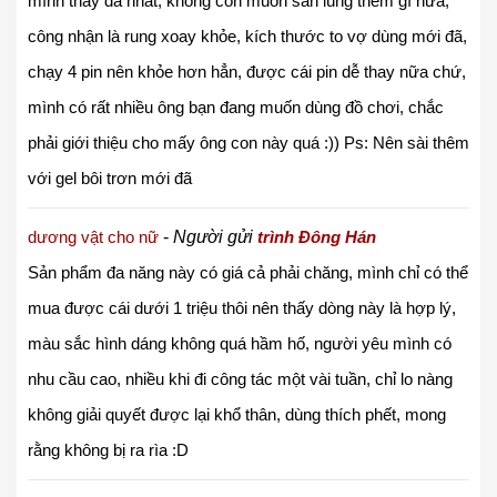
mình thấy đã nhất, không còn muốn săn lùng thêm gì nữa,
công nhận là rung xoay khỏe, kích thước to vợ dùng mới đã,
chạy 4 pin nên khỏe hơn hẳn, được cái pin dễ thay nữa chứ,
mình có rất nhiều ông bạn đang muốn dùng đồ chơi, chắc
phải giới thiệu cho mấy ông con này quá :))
Ps: Nên sài thêm
với gel bôi trơn mới đã
dương vật cho nữ
-
Người gửi
trình Đông Hán
Sản phẩm đa năng này có giá cả phải chăng, mình chỉ có thể
mua được cái dưới 1 triệu thôi nên thấy dòng này là hợp lý,
màu sắc hình dáng không quá hầm hố, người yêu mình có
nhu cầu cao, nhiều khi đi công tác một vài tuần, chỉ lo nàng
không giải quyết được lại khổ thân, dùng thích phết, mong
rằng không bị ra rìa :D