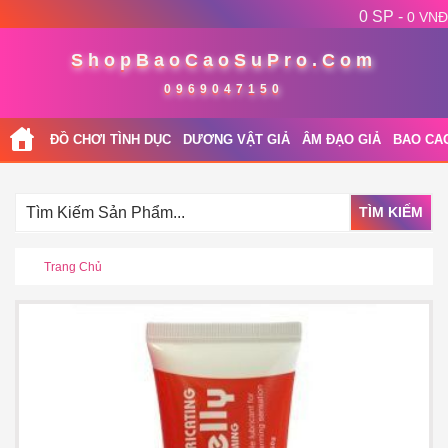
0 SP -
0 VNĐ
ShopBaoCaoSuPro.Com
0969047150
ĐỒ CHƠI TÌNH DỤC
DƯƠNG VẬT GIẢ
ÂM ĐẠO GIẢ
BAO CA
TÌM KIẾM
Trang Chủ