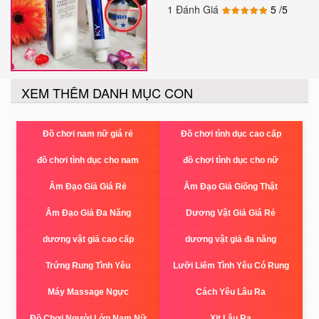
1 Đánh Giá
5
/5
XEM THÊM DANH MỤC CON
Đồ chơi nam nữ giá rẻ
Đồ chơi tình dục cao cấp
đồ chơi tình dục cho nam
đồ chơi tình dục cho nữ
Âm Đạo Giả Giá Rẻ
Âm Đạo Giả Giống Thật
Âm Đạo Giả Đa Năng
Dương Vật Giả Giá Rẻ
dương vật giả cao cấp
dương vật giả đa năng
Trứng Rung Tình Yêu
Lưỡi Liếm Tình Yêu Có Rung
Máy Massage Ngực
Cách Yêu Lâu Ra
Đồ Chơi Người Lớn Nam Nữ
Xịt Lâu Ra