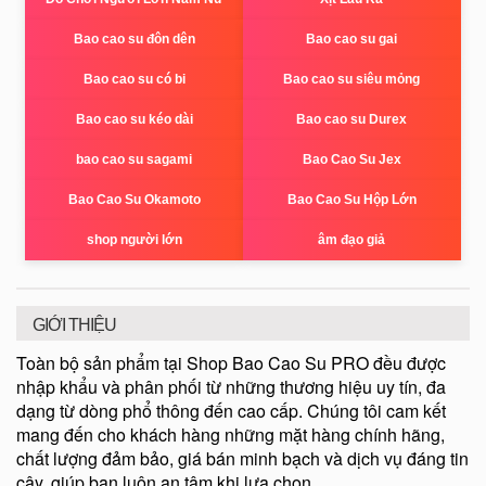
Bao cao su đôn dên
Bao cao su gai
Bao cao su có bi
Bao cao su siêu mỏng
Bao cao su kéo dài
Bao cao su Durex
bao cao su sagami
Bao Cao Su Jex
Bao Cao Su Okamoto
Bao Cao Su Hộp Lớn
shop người lớn
âm đạo giả
GIỚI THIỆU
Toàn bộ sản phẩm tại Shop Bao Cao Su PRO đều được
nhập khẩu và phân phối từ những thương hiệu uy tín, đa
dạng từ dòng phổ thông đến cao cấp. Chúng tôi cam kết
mang đến cho khách hàng những mặt hàng chính hãng,
chất lượng đảm bảo, giá bán minh bạch và dịch vụ đáng tin
cậy, giúp bạn luôn an tâm khi lựa chọn.