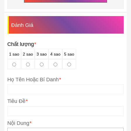
Đánh Giá
Chất lượng
*
1 sao
2 sao
3 sao
4 sao
5 sao
Họ Tên Hoặc Bí Danh
*
Tiêu Đề
*
Nội Dung
*