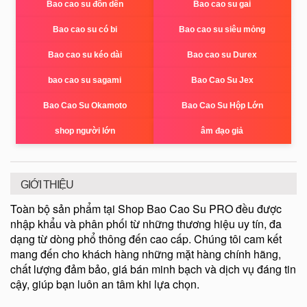
Bao cao su đôn dên
Bao cao su gai
Bao cao su có bi
Bao cao su siêu mỏng
Bao cao su kéo dài
Bao cao su Durex
bao cao su sagami
Bao Cao Su Jex
Bao Cao Su Okamoto
Bao Cao Su Hộp Lớn
shop người lớn
âm đạo giả
GIỚI THIỆU
Toàn bộ sản phẩm tại Shop Bao Cao Su PRO đều được
nhập khẩu và phân phối từ những thương hiệu uy tín, đa
dạng từ dòng phổ thông đến cao cấp. Chúng tôi cam kết
mang đến cho khách hàng những mặt hàng chính hãng,
chất lượng đảm bảo, giá bán minh bạch và dịch vụ đáng tin
cậy, giúp bạn luôn an tâm khi lựa chọn.