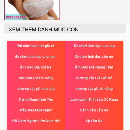
XEM THÊM DANH MỤC CON
Đồ chơi nam nữ giá rẻ
Đồ chơi tình dục cao cấp
đồ chơi tình dục cho nam
đồ chơi tình dục cho nữ
Âm Đạo Giả Giá Rẻ
Âm Đạo Giả Giống Thật
Âm Đạo Giả Đa Năng
Dương Vật Giả Giá Rẻ
dương vật giả cao cấp
dương vật giả đa năng
Trứng Rung Tình Yêu
Lưỡi Liếm Tình Yêu Có Rung
Máy Massage Ngực
Cách Yêu Lâu Ra
Đồ Chơi Người Lớn Nam Nữ
Xịt Lâu Ra