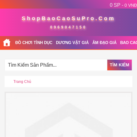
0 SP -
0 VNĐ
ShopBaoCaoSuPro.Com
0969047150
ĐỒ CHƠI TÌNH DỤC
DƯƠNG VẬT GIẢ
ÂM ĐẠO GIẢ
BAO CA
TÌM KIẾM
Trang Chủ