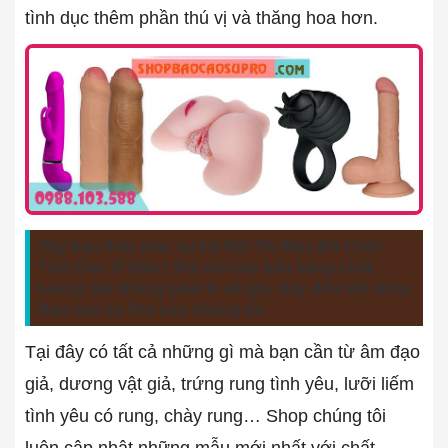
tình dục thêm phần thú vị và thăng hoa hơn.
Vậy bạn thắc mắc tại Hà Nội Thì Mua Đồ Chơi
Tình Dục Ở Đâu? Địa chỉ nào bán hàng chất
lượng mà không phải lo về giá. Hãy đến với shop
Bao cao su Pro của chúng tôi.
Tại đây có tất cả những gì mà bạn cần từ âm đạo
giả, dương vật giả, trứng rung tình yêu, lưỡi liếm
tình yêu có rung, chày rung… Shop chúng tôi
luôn cập nhật những mẫu mới nhất với chất