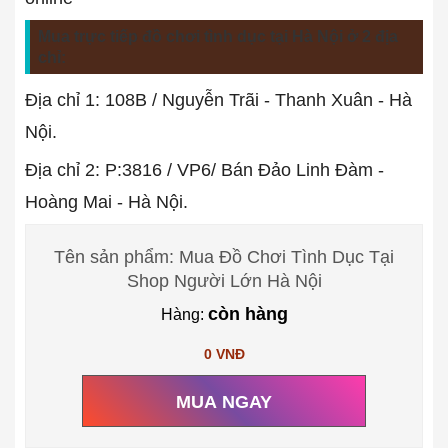
Mua trực tiếp đồ chơi tình dục tại Hà Nội ở 2 địa
chỉ:
Địa chỉ 1: 108B / Nguyễn Trãi - Thanh Xuân - Hà
Nội.
Địa chỉ 2: P:3816 / VP6/ Bán Đảo Linh Đàm -
Hoàng Mai - Hà Nội.
Tên sản phẩm: Mua Đồ Chơi Tình Dục Tại
Shop Người Lớn Hà Nội
còn hàng
Hàng:
0 VNĐ
MUA NGAY