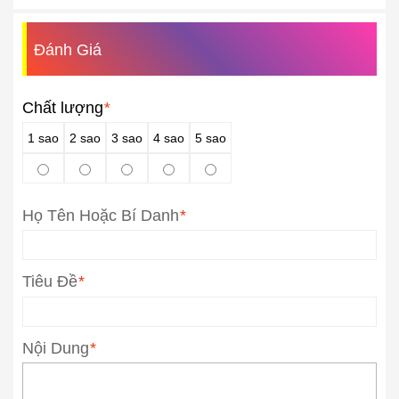
Đánh Giá
Chất lượng
*
1 sao
2 sao
3 sao
4 sao
5 sao
Họ Tên Hoặc Bí Danh
*
Tiêu Đề
*
Nội Dung
*