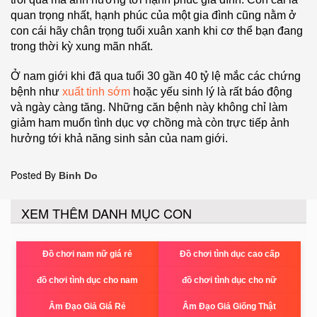
quan trọng nhất, hạnh phúc của một gia đình cũng nằm ở
con cái hãy chân trọng tuổi xuân xanh khi cơ thể bạn đang
trong thời kỳ xung mãn nhất.
Ở nam giới khi đã qua tuổi 30 gần 40 tỷ lệ mắc các chứng
bệnh như
xuất tinh sớm
hoặc yếu sinh lý là rất báo động
và ngày càng tăng. Những căn bệnh này không chỉ làm
giảm ham muốn tình dục vợ chồng mà còn trực tiếp ảnh
hưởng tới khả năng sinh sản của nam giới.
Posted By
Binh Do
XEM THÊM DANH MỤC CON
Đồ chơi nam nữ giá rẻ
Đồ chơi tình dục cao cấp
đồ chơi tình dục cho nam
đồ chơi tình dục cho nữ
Âm Đạo Giả Giá Rẻ
Âm Đạo Giả Giống Thật