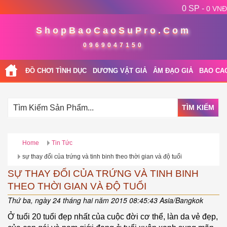
0 SP -
0 VNĐ
ShopBaoCaoSuPro.Com
0969047150
ĐỒ CHƠI TÌNH DỤC
DƯƠNG VẬT GIẢ
ÂM ĐẠO GIẢ
BAO CA
TÌM KIẾM
Home
Tin Tức
sự thay đổi của trứng và tinh binh theo thời gian và độ tuổi
SỰ THAY ĐỔI CỦA TRỨNG VÀ TINH BINH
THEO THỜI GIAN VÀ ĐỘ TUỔI
Thứ ba, ngày 24 tháng hai năm 2015 08:45:43 Asia/Bangkok
Ở tuổi 20 tuổi đẹp nhất của cuộc đời cơ thể, làn da vẻ đẹp,