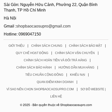
Sài Gòn: Nguyễn Hữu Cảnh, Phường 22, Quận Bình
Thạnh, TP Hồ Chí Minh
Hà Nội
Gmail :
shopbaocaosupro@gmail.com
Hotline: 0969047150
|
|
|
GIỚI THIỆU
CHÍNH SÁCH CHUNG
CHÍNH SÁCH BẢO MẬT
|
|
QUY CHẾ HOẠT ĐỘNG
CHÍNH SÁCH VẬN CHUYỂN
|
CHÍNH SÁCH HOÀN TIỀN VÀ ĐỔI TRẢ HÀNG
|
|
CHÍNH SÁCH BẢO HÀNH
HƯỚNG DẪN MUA HÀNG
|
|
TIÊU CHUẨN CỘNG ĐỒNG
KHIẾU NẠI
|
QUAN ĐIỂM KINH DOANH
|
VÌ SAO NÊN CHỌN SHOPBAOCAOSUPRO.COM
SƠ ĐỒ WEBSITE |
LIÊN HỆ
© 2025 - Bản quyền thuộc về Shopbaocaosupro.com