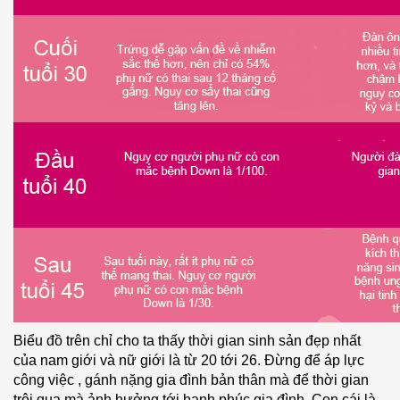
Biểu đồ trên chỉ cho ta thấy thời gian sinh sản đẹp nhất
của nam giới và nữ giới là từ 20 tới 26. Đừng để áp lực
công việc , gánh nặng gia đình bản thân mà để thời gian
trôi qua mà ảnh hưởng tới hạnh phúc gia đình. Con cái là