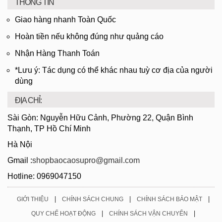
THÔNG TIN
Giao hàng nhanh Toàn Quốc
Hoàn tiền nếu không đúng như quảng cáo
Nhận Hàng Thanh Toán
*Lưu ý: Tác dụng có thể khác nhau tuỳ cơ địa của người
dùng
ĐỊA CHỈ:
Sài Gòn: Nguyễn Hữu Cảnh, Phường 22, Quận Bình
Thạnh, TP Hồ Chí Minh
Hà Nội
Gmail :
shopbaocaosupro@gmail.com
Hotline: 0969047150
|
|
|
GIỚI THIỆU
CHÍNH SÁCH CHUNG
CHÍNH SÁCH BẢO MẬT
|
|
QUY CHẾ HOẠT ĐỘNG
CHÍNH SÁCH VẬN CHUYỂN