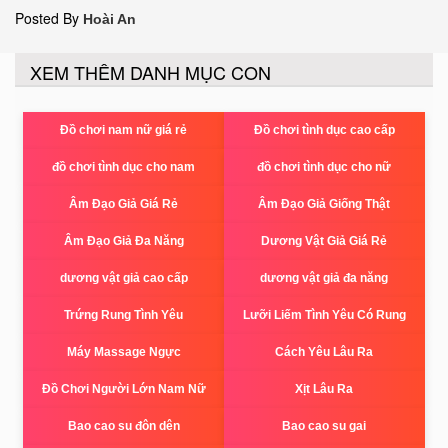
Posted By
Hoài An
XEM THÊM DANH MỤC CON
Đồ chơi nam nữ giá rẻ
Đồ chơi tình dục cao cấp
đồ chơi tình dục cho nam
đồ chơi tình dục cho nữ
Âm Đạo Giả Giá Rẻ
Âm Đạo Giả Giống Thật
Âm Đạo Giả Đa Năng
Dương Vật Giả Giá Rẻ
dương vật giả cao cấp
dương vật giả đa năng
Trứng Rung Tình Yêu
Lưỡi Liếm Tình Yêu Có Rung
Máy Massage Ngực
Cách Yêu Lâu Ra
Đồ Chơi Người Lớn Nam Nữ
Xịt Lâu Ra
Bao cao su đôn dên
Bao cao su gai