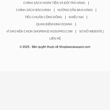
|
CHÍNH SÁCH HOÀN TIỀN VÀ ĐỔI TRẢ HÀNG
|
|
CHÍNH SÁCH BẢO HÀNH
HƯỚNG DẪN MUA HÀNG
|
|
TIÊU CHUẨN CỘNG ĐỒNG
KHIẾU NẠI
|
QUAN ĐIỂM KINH DOANH
|
VÌ SAO NÊN CHỌN SHOPBAOCAOSUPRO.COM
SƠ ĐỒ WEBSITE |
LIÊN HỆ
© 2025 - Bản quyền thuộc về Shopbaocaosupro.com