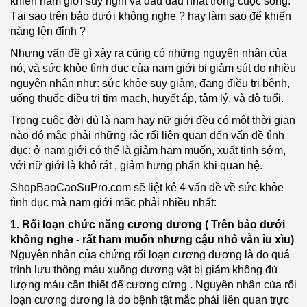
khiến nam giới suy nghĩ và đau đầu nhất trong cuộc sống.
Tại sao trên bảo dưới không nghe ? hay làm sao để khiến
nàng lên đỉnh ?
Nhưng vấn đề gì xảy ra cũng có những nguyên nhân của
nó, và sức khỏe tình dục của nam giới bị giảm sút do nhiều
nguyên nhân như: sức khỏe suy giảm, đang điều trị bệnh,
uống thuốc điều trị tim mạch, huyết áp, tâm lý, và độ tuổi.
Trong cuộc đời dù là nam hay nữ giới đều có một thời gian
nào đó mắc phải những rắc rối liên quan đến vấn đề tình
dục: ở nam giới có thể là giảm ham muốn, xuất tinh sớm,
với nữ giới là khô rát , giảm hưng phấn khi quan hệ.
ShopBaoCaoSuPro.com sẽ liệt kê 4 vấn đề về sức khỏe
tình dục mà nam giới mắc phải nhiều nhất:
1. Rối loạn chức năng cương dương ( Trên bảo dưới
không nghe - rất ham muốn nhưng cậu nhỏ vẫn ỉu xìu)
Nguyên nhân của chứng rối loạn cương dương là do quá
trình lưu thông máu xuống dương vật bị giảm không đủ
lượng máu cần thiết để cương cứng . Nguyên nhân của rối
loạn cương dương là do bệnh tật mắc phải liên quan trực