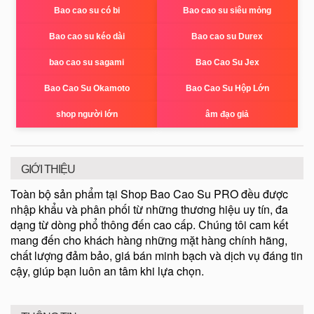
Bao cao su có bi
Bao cao su siêu mỏng
Bao cao su kéo dài
Bao cao su Durex
bao cao su sagami
Bao Cao Su Jex
Bao Cao Su Okamoto
Bao Cao Su Hộp Lớn
shop người lớn
âm đạo giả
GIỚI THIỆU
Toàn bộ sản phẩm tại Shop Bao Cao Su PRO đều được
nhập khẩu và phân phối từ những thương hiệu uy tín, đa
dạng từ dòng phổ thông đến cao cấp. Chúng tôi cam kết
mang đến cho khách hàng những mặt hàng chính hãng,
chất lượng đảm bảo, giá bán minh bạch và dịch vụ đáng tin
cậy, giúp bạn luôn an tâm khi lựa chọn.