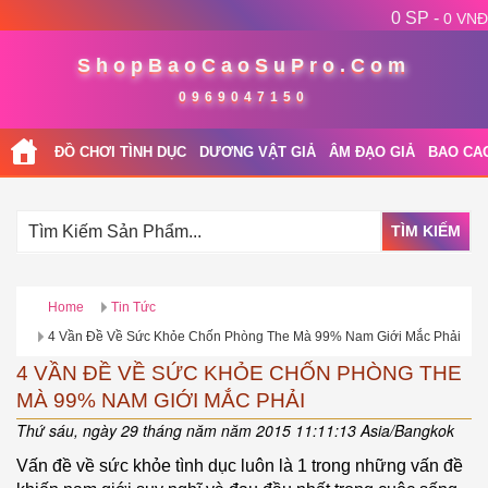
0 SP -
0 VNĐ
ShopBaoCaoSuPro.Com
0969047150
ĐỒ CHƠI TÌNH DỤC
DƯƠNG VẬT GIẢ
ÂM ĐẠO GIẢ
BAO CA
TÌM KIẾM
Home
Tin Tức
4 Vần Đề Về Sức Khỏe Chốn Phòng The Mà 99% Nam Giới Mắc Phải
4 VẦN ĐỀ VỀ SỨC KHỎE CHỐN PHÒNG THE
MÀ 99% NAM GIỚI MẮC PHẢI
Thứ sáu, ngày 29 tháng năm năm 2015 11:11:13 Asia/Bangkok
Vấn đề về sức khỏe tình dục luôn là 1 trong những vấn đề