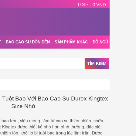
0 SP -
0 VNĐ
Y
BAO CAO SU ĐÔN DÊN
SẢN PHẨM KHÁC
ĐỒ NGỦ NỘI Y
BLOG
TÌM KIẾM
 Tuột Bao Với Bao Cao Su Durex Kingtex
Size Nhỏ
 bao trơn, siêu mỏng, làm từ cao su thiên nhiên, chứa
x Kingtex được thiết kế nhỏ hơn bình thường, đặc biệt
hiêm tốn, khỏi lo bị tuột bao trong lúc lâm trận. Được