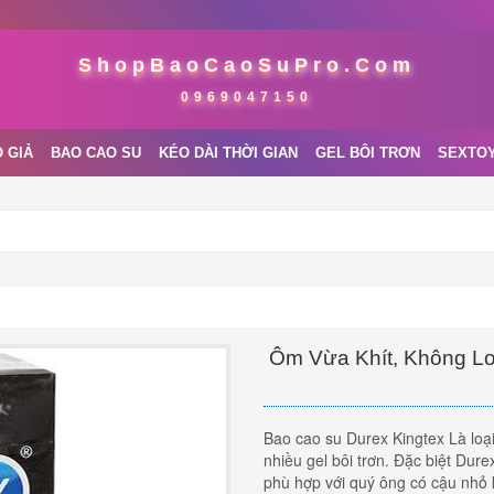
ShopBaoCaoSuPro.Com
0969047150
 GIẢ
BAO CAO SU
KÉO DÀI THỜI GIAN
GEL BÔI TRƠN
SEXTO
Ôm Vừa Khít, Không Lo
Bao cao su Durex Kingtex Là loại
nhiều gel bôi trơn. Đặc biệt Dure
phù hợp với quý ông có cậu nhỏ k