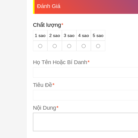
Đánh Giá
Chất lượng
*
1 sao
2 sao
3 sao
4 sao
5 sao
Họ Tên Hoặc Bí Danh
*
Tiêu Đề
*
Nội Dung
*