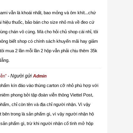
ami vẫn là khoái nhất, bao mỏng và ôm khít...chứ
i hiệu thuốc, bảo bán cho size nhỏ mà về đeo cứ
ng chán vô cùng. Mà cho hỏi chủ shop cái nhỉ, tôi
hông biết shop có chính sách khuyến mãi hay giảm
ôi mua 2 lần mỗi lần 2 hộp vẫn phải chịu thêm 35k
Nẵng.
yễn"
-
Người gửi
Admin
phẩm kín đáo vào thùng carton cỡ nhỏ phù hợp với
iêm phong bởi tập đoàn viễn thông Viettel Post,
phẩm, chỉ còn tên và địa chỉ người nhận. Vì vậy
 bên trong là sản phẩm gì, vì vậy người nhận hộ
 sản phẩm gì, trừ khi người nhận cố tình mở hộp