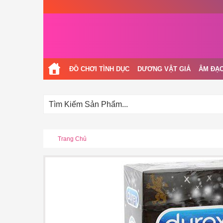
ĐỒ CHƠI TÌNH DỤC
DƯƠNG VẬT GIẢ
ÂM ĐẠO
Trang Chủ