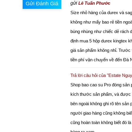
gửi
Lê Tuấn Phước
Gửi Đánh Giá
Size nhỏ hàng của durex và sag
không như mấy bao rẻ tiền ngoà
bùng nhùng như chiếc dẻ rách dù
định mua 5 hộp durex kingtex k
giá sản phẩm không nhỉ. Trước t
tiền phí vận chuyển về đến Đà 
Trả lời câu hỏi của "Estate Ngu
Shop bao cao su Pro đóng sản 
kích thước sản phẩm, và được n
bên ngoài không ghi rõ tên sản 
người giao hàng cũng không biết
cũng hoàn toàn không biết đó là
hàng ra xem.