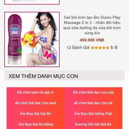
Gel bôi trơn tạo ẩm Durex Play
Massage 2 in 1 - nhân đôi hiệu
quả vừa dưỡng da vừa bôi trơn
vùng kín
450.000 VNĐ
12 Đánh Giá
5
/5
XEM THÊM DANH MỤC CON
Đồ chơi nam nữ giá rẻ
Đồ chơi tình dục cao cấp
đồ chơi tình dục cho nam
đồ chơi tình dục cho nữ
Âm Đạo Giả Giá Rẻ
Âm Đạo Giả Giống Thật
Âm Đạo Giả Đa Năng
Dương Vật Giả Giá Rẻ