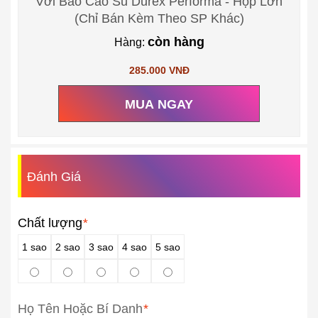
Với Bao Cao Su Durex Performa - Hộp Lớn
(Chỉ Bán Kèm Theo SP Khác)
còn hàng
Hàng:
285.000 VNĐ
MUA NGAY
Đánh Giá
Chất lượng
*
1 sao
2 sao
3 sao
4 sao
5 sao
Họ Tên Hoặc Bí Danh
*