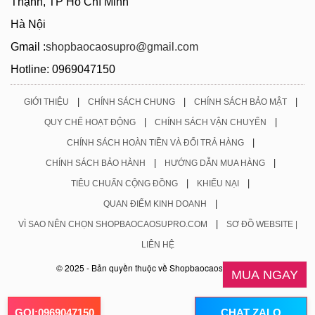
Thạnh, TP Hồ Chí Minh
Hà Nội
Gmail :
shopbaocaosupro@gmail.com
Hotline: 0969047150
|
|
|
GIỚI THIỆU
CHÍNH SÁCH CHUNG
CHÍNH SÁCH BẢO MẬT
|
|
QUY CHẾ HOẠT ĐỘNG
CHÍNH SÁCH VẬN CHUYỂN
|
CHÍNH SÁCH HOÀN TIỀN VÀ ĐỔI TRẢ HÀNG
|
|
CHÍNH SÁCH BẢO HÀNH
HƯỚNG DẪN MUA HÀNG
|
|
TIÊU CHUẨN CỘNG ĐỒNG
KHIẾU NẠI
|
QUAN ĐIỂM KINH DOANH
|
VÌ SAO NÊN CHỌN SHOPBAOCAOSUPRO.COM
SƠ ĐỒ WEBSITE |
LIÊN HỆ
© 2025 - Bản quyền thuộc về Shopbaocaosupro.com
MUA NGAY
GỌI:0969047150
CHAT ZALO