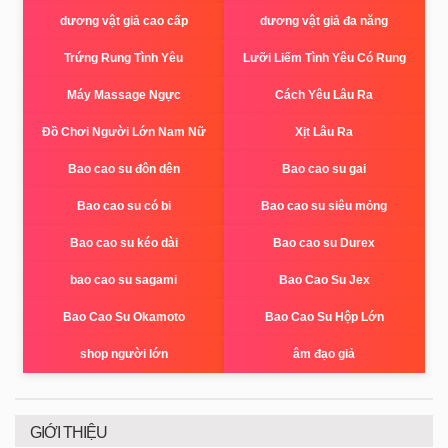
dương vật giả cao cấp
dương vật giả đa năng
Trứng Rung Tình Yêu
Lưỡi Liếm Tình Yêu Có Rung
Máy Massage Ngực
Cách Yêu Lâu Ra
Đồ Chơi Người Lớn Nam Nữ
Xịt Lâu Ra
Bao cao su đôn dên
Bao cao su gai
Bao cao su có bi
Bao cao su siêu mỏng
Bao cao su kéo dài
Bao cao su Durex
bao cao su sagami
Bao Cao Su Jex
Bao Cao Su Okamoto
Bao Cao Su Hộp Lớn
shop người lớn
âm đạo giả
GIỚI THIỆU