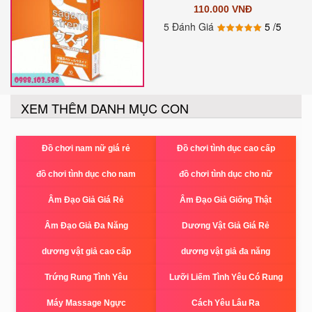
110.000 VNĐ
5 Đánh Giá
5
/5
XEM THÊM DANH MỤC CON
Đồ chơi nam nữ giá rẻ
Đồ chơi tình dục cao cấp
đồ chơi tình dục cho nam
đồ chơi tình dục cho nữ
Âm Đạo Giả Giá Rẻ
Âm Đạo Giả Giống Thật
Âm Đạo Giả Đa Năng
Dương Vật Giả Giá Rẻ
dương vật giả cao cấp
dương vật giả đa năng
Trứng Rung Tình Yêu
Lưỡi Liếm Tình Yêu Có Rung
Máy Massage Ngực
Cách Yêu Lâu Ra