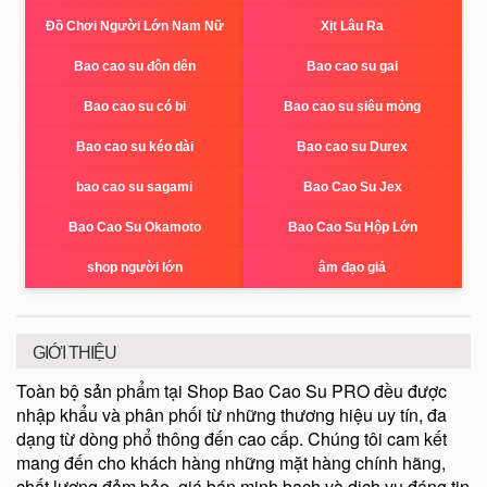
Đồ Chơi Người Lớn Nam Nữ
Xịt Lâu Ra
Bao cao su đôn dên
Bao cao su gai
Bao cao su có bi
Bao cao su siêu mỏng
Bao cao su kéo dài
Bao cao su Durex
bao cao su sagami
Bao Cao Su Jex
Bao Cao Su Okamoto
Bao Cao Su Hộp Lớn
shop người lớn
âm đạo giả
GIỚI THIỆU
Toàn bộ sản phẩm tại Shop Bao Cao Su PRO đều được
nhập khẩu và phân phối từ những thương hiệu uy tín, đa
dạng từ dòng phổ thông đến cao cấp. Chúng tôi cam kết
mang đến cho khách hàng những mặt hàng chính hãng,
chất lượng đảm bảo, giá bán minh bạch và dịch vụ đáng tin