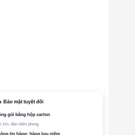
Bảo mật tuyệt đối
️
ng gói bằng hộp carton
c kín, dán niêm phong
ông tin hàng: hàng lưu niệm