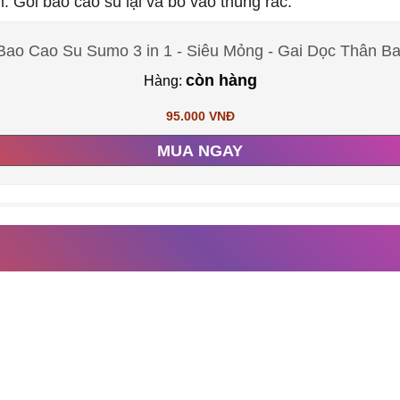
. Gói bao cao su lại và bỏ vào thùng rác.
ao Cao Su Sumo 3 in 1 - Siêu Mỏng - Gai Dọc Thân B
còn hàng
Hàng:
95.000 VNĐ
MUA NGAY