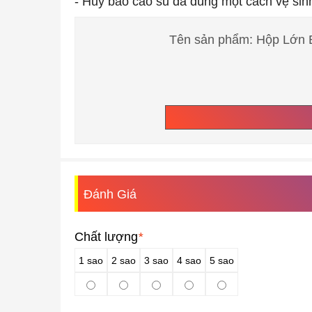
- Hủy bao cao su đã dùng một cách vệ sinh
Tên sản phẩm: Hộp Lớn B
Đánh Giá
Chất lượng
*
1 sao
2 sao
3 sao
4 sao
5 sao