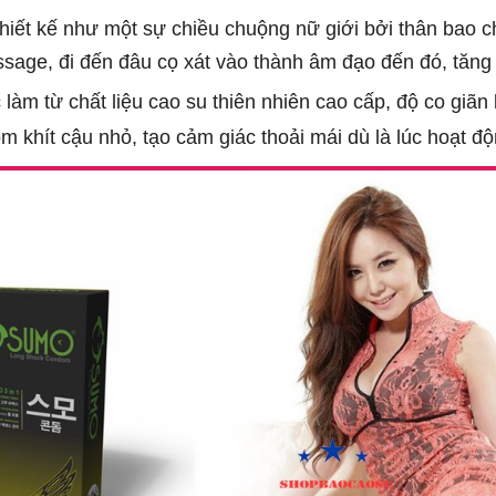
t kế như một sự chiều chuộng nữ giới bởi thân bao chứa 
assage, đi đến đâu cọ xát vào thành âm đạo đến đó, tă
m từ chất liệu cao su thiên nhiên cao cấp, độ co giãn li
m khít cậu nhỏ, tạo cảm giác thoải mái dù là lúc hoạt đ