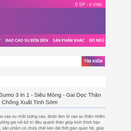
0 SP -
0 VNĐ
Y
BAO CAO SU ĐÔN DÊN
SẢN PHẨM KHÁC
ĐỒ NGỦ NỘI Y
BLOG
TÌM KIẾM
umo 3 In 1 - Siêu Mỏng - Gai Dọc Thân
- Chống Xuất Tinh Sớm
ao cao su chất lượng cao, được làm từ cao su thiên nhiên
đường gai nổi bố trí đều quanh thân giúp kích thích bạn
, sản phẩm có chứa chất kéo dài thời gian quan hệ, giúp