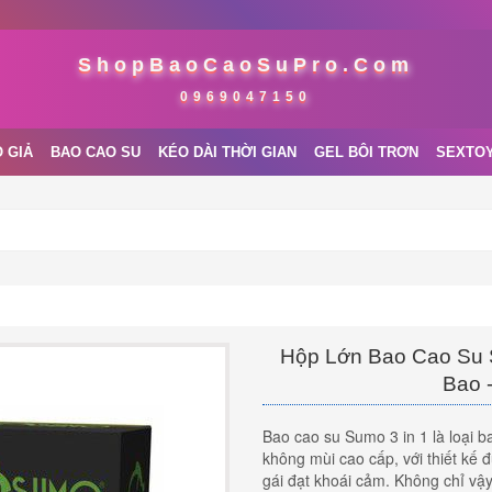
ShopBaoCaoSuPro.Com
0969047150
 GIẢ
BAO CAO SU
KÉO DÀI THỜI GIAN
GEL BÔI TRƠN
SEXTO
Hộp Lớn Bao Cao Su S
Bao 
Bao cao su Sumo 3 in 1 là loại b
không mùi cao cấp, với thiết kế 
gái đạt khoái cảm. Không chỉ vậy