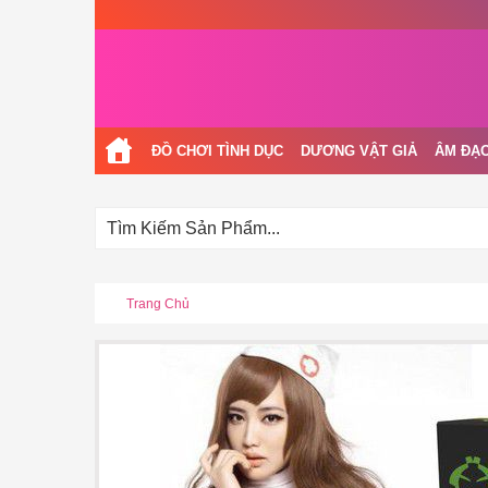
ĐỒ CHƠI TÌNH DỤC
DƯƠNG VẬT GIẢ
ÂM ĐẠO
Trang Chủ