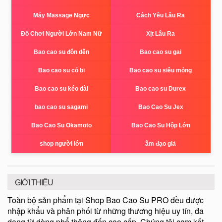
Máy Massage Ngực
Cách Yêu Lâu Ra
Đồ Chơi Người Lớn Nam Nữ
Xịt Lâu Ra
Bao cao su đôn dên
Bao cao su gai
Bao cao su có bi
Bao cao su siêu mỏng
Bao cao su kéo dài
Bao cao su Durex
bao cao su sagami
Bao Cao Su Jex
Bao Cao Su Okamoto
Bao Cao Su Hộp Lớn
shop người lớn
âm đạo giả
GIỚI THIỆU
Toàn bộ sản phẩm tại Shop Bao Cao Su PRO đều được
nhập khẩu và phân phối từ những thương hiệu uy tín, đa
dạng từ dòng phổ thông đến cao cấp. Chúng tôi cam kết