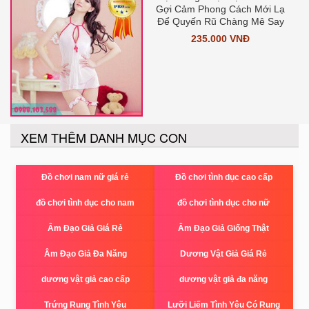
Gợi Cảm Phong Cách Mới Lạ
Để Quyến Rũ Chàng Mê Say
235.000 VNĐ
XEM THÊM DANH MỤC CON
Đồ chơi nam nữ giá rẻ
Đồ chơi tình dục cao cấp
đồ chơi tình dục cho nam
đồ chơi tình dục cho nữ
Âm Đạo Giả Giá Rẻ
Âm Đạo Giả Giống Thật
Âm Đạo Giả Đa Năng
Dương Vật Giả Giá Rẻ
dương vật giả cao cấp
dương vật giả đa năng
Trứng Rung Tình Yêu
Lưỡi Liếm Tình Yêu Có Rung