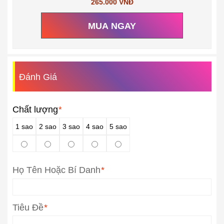
265.000 VNĐ
MUA NGAY
Đánh Giá
Chất lượng
*
1 sao
2 sao
3 sao
4 sao
5 sao
Họ Tên Hoặc Bí Danh
*
Tiêu Đề
*