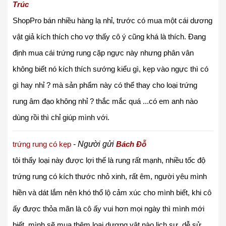
Trúc
ShopPro bán nhiều hàng lạ nhỉ, trước có mua một cái dương
vật giả kích thích cho vợ thấy cô ý cũng khá là thích. Đang
định mua cái trứng rung cặp ngực này nhưng phân vân
không biết nó kích thích sướng kiểu gì, kẹp vào ngực thì có
gì hay nhỉ ? mà sản phẩm này có thể thay cho loại trứng
rung âm đạo không nhỉ ? thắc mắc quá ...có em anh nào
dùng rồi thì chỉ giúp mình với.
trứng rung có kẹp
-
Người gửi
Bách Đỗ
tôi thấy loại này được lợi thế là rung rất mạnh, nhiều tốc độ
trứng rung có kích thước nhỏ xinh, rất êm, người yêu mình
hiền và dát lắm nên khó thổ lộ cảm xúc cho mình biết, khi cô
ấy được thỏa mãn là cô ấy vui hơn mọi ngày thì mình mới
biết, mình sẽ mua thêm loại dương vật nào lịch sự, dễ sử