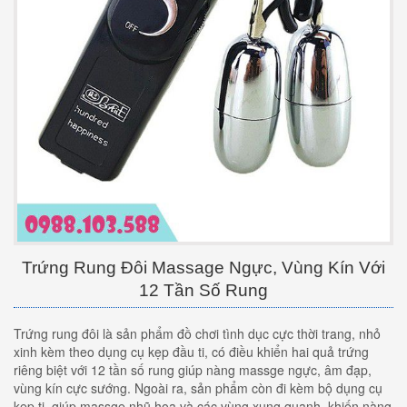
Trứng Rung Đôi Massage Ngực, Vùng Kín Với
12 Tần Số Rung
Trứng rung đôi là sản phẩm đồ chơi tình dục cực thời trang, nhỏ
xinh kèm theo dụng cụ kẹp đầu ti, có điều khiển hai quả trứng
riêng biệt với 12 tần số rung giúp nàng massge ngực, âm đạp,
vùng kín cực sướng. Ngoài ra, sản phẩm còn đi kèm bộ dụng cụ
kẹp ti, giúp massge nhũ hoa và các vùng xung quanh, khiến nàng