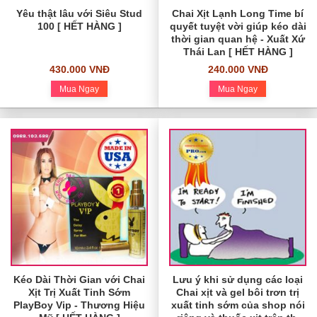
Yêu thật lâu với Siêu Stud
Chai Xịt Lạnh Long Time bí
100 [ HẾT HÀNG ]
quyết tuyệt vời giúp kéo dài
thời gian quan hệ - Xuất Xứ
Thái Lan [ HẾT HÀNG ]
430.000 VNĐ
240.000 VNĐ
Mua Ngay
Mua Ngay
Kéo Dài Thời Gian với Chai
Lưu ý khi sử dụng các loại
Xịt Trị Xuất Tinh Sớm
Chai xịt và gel bôi trơn trị
PlayBoy Vip - Thương Hiệu
xuất tinh sớm của shop nói