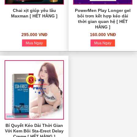
Chai xịt giúp yêu lâu
PowerMen Play Longer gel
Maxman [ HẾT HÀNG ]
bôi trơn kết hợp kéo dài
thời gian quan hệ [ HẾT
HÀNG ]
295.000 VNĐ
160.000 VNĐ
Mua Ngay
Mua Ngay
Bí Quyết Kéo Dài Thời Gian
Với Kem Bôi Sta-Erect Delay
Creme [ HẾT HÀNG ]