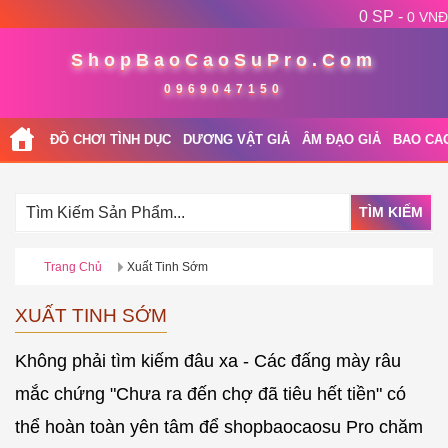
0 SP -
0 VNĐ
ShopBaoCaoSuPro.Com
0969047150
ĐỒ CHƠI TÌNH DỤC
DƯƠNG VẬT GIẢ
ÂM ĐẠO GIẢ
BAO CA
TÌM KIẾM
Trang Chủ
Xuất Tinh Sớm
XUẤT TINH SỚM
Không phải tìm kiếm đâu xa - Các đấng mày râu
mắc chứng "Chưa ra đến chợ đã tiêu hết tiền" có
thể hoàn toàn yên tâm để shopbaocaosu Pro chăm