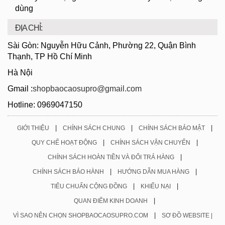
dùng
ĐỊA CHỈ:
Sài Gòn: Nguyễn Hữu Cảnh, Phường 22, Quận Bình
Thạnh, TP Hồ Chí Minh
Hà Nội
Gmail :
shopbaocaosupro@gmail.com
Hotline: 0969047150
|
|
|
GIỚI THIỆU
CHÍNH SÁCH CHUNG
CHÍNH SÁCH BẢO MẬT
|
|
QUY CHẾ HOẠT ĐỘNG
CHÍNH SÁCH VẬN CHUYỂN
|
CHÍNH SÁCH HOÀN TIỀN VÀ ĐỔI TRẢ HÀNG
|
|
CHÍNH SÁCH BẢO HÀNH
HƯỚNG DẪN MUA HÀNG
|
|
TIÊU CHUẨN CỘNG ĐỒNG
KHIẾU NẠI
|
QUAN ĐIỂM KINH DOANH
|
VÌ SAO NÊN CHỌN SHOPBAOCAOSUPRO.COM
SƠ ĐỒ WEBSITE |