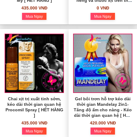
Mỹ [ HẾT HÀNG ]
riêng và thuốc xịt trên thị
trường nói chung.
435.000 VNĐ
0 VNĐ
Mua Ngay
Mua Ngay
Chai xịt trị xuất tinh sớm,
Gel bôi trơn hỗ trợ kéo dài
kéo dài thời gian quan hệ
thời gian Mandelay 2in1-
Procomil Spray [ HẾT HÀNG
Tăng độ ẩm cho nàng - Kéo
]
dài thời gian quan hệ [ HẾT
HÀNG ]
435.000 VNĐ
420.000 VNĐ
Mua Ngay
Mua Ngay