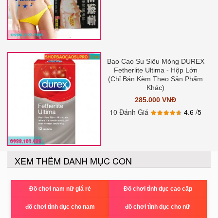
Bao Cao Su Siêu Mỏng DUREX
Fetherlite Ultima - Hộp Lớn
(Chỉ Bán Kèm Theo Sản Phẩm
Khác)
285.000 VNĐ
10 Đánh Giá
4.6
/5
XEM THÊM DANH MỤC CON
Đồ chơi nam nữ giá rẻ
Đồ chơi tình dục cao cấp
đồ chơi tình dục cho nam
đồ chơi tình dục cho nữ