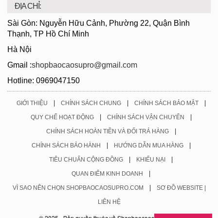
ĐỊA CHỈ:
Sài Gòn: Nguyễn Hữu Cảnh, Phường 22, Quận Bình
Thạnh, TP Hồ Chí Minh
Hà Nội
Gmail :
shopbaocaosupro@gmail.com
Hotline: 0969047150
|
|
|
GIỚI THIỆU
CHÍNH SÁCH CHUNG
CHÍNH SÁCH BẢO MẬT
|
|
QUY CHẾ HOẠT ĐỘNG
CHÍNH SÁCH VẬN CHUYỂN
|
CHÍNH SÁCH HOÀN TIỀN VÀ ĐỔI TRẢ HÀNG
|
|
CHÍNH SÁCH BẢO HÀNH
HƯỚNG DẪN MUA HÀNG
|
|
TIÊU CHUẨN CỘNG ĐỒNG
KHIẾU NẠI
|
QUAN ĐIỂM KINH DOANH
|
VÌ SAO NÊN CHỌN SHOPBAOCAOSUPRO.COM
SƠ ĐỒ WEBSITE |
LIÊN HỆ
© 2025 - Bản quyền thuộc về Shopbaocaosupro.com