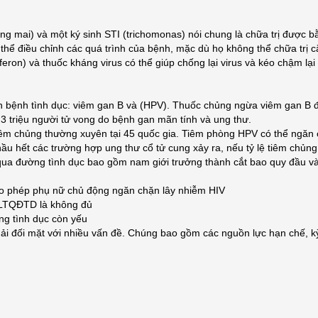
ang mai) và một ký sinh STI (trichomonas) nói chung là chữa trị được 
ó thể điều chỉnh các quá trình của bệnh, mặc dù họ không thể chữa trị 
rferon) và thuốc kháng virus có thể giúp chống lại virus và kéo chậm lại
ến bệnh tình dục: viêm gan B và (HPV). Thuốc chủng ngừa viêm gan B 
 triệu người tử vong do bệnh gan mãn tính và ung thư.
êm chủng thường xuyên tại 45 quốc gia. Tiêm phòng HPV có thể ngăn ch
ầu hết các trường hợp ung thư cổ tử cung xảy ra, nếu tỷ lệ tiêm chủn
qua đường tình dục bao gồm nam giới trưởng thành cắt bao quy đầu và
ho phép phụ nữ chủ động ngăn chặn lây nhiễm HIV
h LTQĐTD là không đủ
ờng tình dục còn yếu
ải đối mặt với nhiều vấn đề. Chúng bao gồm các nguồn lực hạn chế, kỳ 