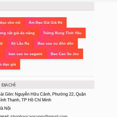
 dục cho nữ
Âm Đạo Giả Giá Rẻ
ng vật giả đa năng
Trứng Rung Tình Yêu
Nữ
Xịt Lâu Ra
Bao cao su đôn dên
x
bao cao su sagami
Bao Cao Su Jex
m đạo giả
ĐỊA CHỈ:
ài Gòn: Nguyễn Hữu Cảnh, Phường 22, Quận
ình Thạnh, TP Hồ Chí Minh
à Nội
mail :
shopbaocaosupro@gmail.com