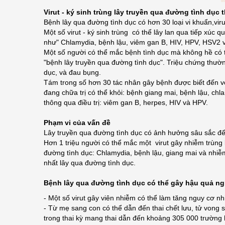
Virut - ký sinh trùng lây truyền qua đường tình dục 
Bệnh lây qua đường tình dục có hơn 30 loại vi khuẩn,virut
Một số virut - ký sinh trùng có thể lây lan qua tiếp x
như" Chlamydia, bệnh lậu, viêm gan B, HIV, HPV, HSV2 v
Một số người có thể mắc bệnh tình dục mà không hề có t
"bệnh lây truyền qua đường tình dục". Triệu chứng thườn
dục, và đau bụng.
Tám trong số hơn 30 tác nhân gây bệnh được biết đến với
đang chữa trị có thể khỏi: bệnh giang mai, bệnh lậu, c
thông qua điều trị: viêm gan B, herpes, HIV và HPV.
Phạm vi của vấn đề
Lây truyền qua đường tình dục có ảnh hưởng sâu sắc đến 
Hơn 1 triệu người có thể mắc một virut gây nhiễm trùng
đường tình dục: Chlamydia, bệnh lậu, giang mai và nhi
nhất lây qua đường tình dục.
Bệnh lây qua đường tình dục có thể gây hậu quả ng
- Một số virut gây viên nhiễm có thể làm tăng nguy cơ n
- Từ mẹ sang con có thể dẫn đến thai chết lưu, tử vong s
trong thai kỳ mang thai dẫn đến khoảng 305 000 trường h