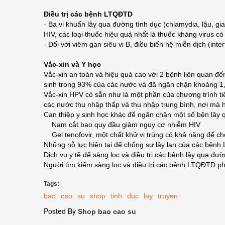
Điều trị các bệnh LTQĐTD
- Ba vi khuẩn lây qua đường tình dục (chlamydia, lậu, gi
HIV, các loại thuốc hiệu quả nhất là thuốc kháng virus c
- Đối với viêm gan siêu vi B, điều biến hệ miễn dịch (inte
Vắc-xin và Y học
Vắc-xin an toàn và hiệu quả cao với 2 bệnh liên quan đ
sinh trong 93% của các nước và đã ngăn chặn khoảng 1,3
Vắc-xin HPV có sẵn như là một phần của chương trình ti
các nước thu nhập thấp và thu nhập trung bình, nơi mà h
Can thiệp y sinh học khác để ngăn chặn một số bện lây 
Nam cắt bao quy đầu giảm nguy cơ nhiễm HIV
Gel tenofovir, một chất khử vi trùng có khả năng để c
Những nỗ lực hiện tại để chống sự lây lan của các bện
Dịch vụ y tế để sàng lọc và điều trị các bệnh lây qua đư
Người tìm kiếm sàng lọc và điều trị các bệnh LTQĐTD ph
Tags:
bao
cao
su
shop
tinh
duc
lay
truyen
Posted By
Shop bao cao su