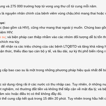
ung và 275 000 trường hợp tử vong ung thư cổ tử cung mỗi năm.
a là nguyên nhân chính của bệnh viêm vùng chậu,khó mang thai hoặc v
dục:
c (bao gồm cả HIV), cũng như mang thai ngoài ý muốn. Chúng bao g
hiệm HIV;
o su
; và biện pháp can thiệp nhằm vào các nhóm đối tượng dễ bị tổn 
chích ma túy.
dân để nhận ra các triệu chứng của các bệnh LTQĐTD và tăng khả năng
 thức, thiếu đào tạo cán bộ y tế, và lâu dài, sự kỳ thị phổ biến rộng r
g cấp bao cao su là một trong những phương pháp hiệu quả nhất để b
ử dụng rộng rãi ở các nước có thu nhập cao. Tuy nhiên, ở những nướ
 nghiệm, nó thường đắt tiền và không thể tiếp cận về mặt địa lý; và b
hăm sóc hoặc điều trị có thể không đầy đủ.
thể cung cấp kết quả trong 15 đến 20 phút. Tuy nhiên trong hầu hết cá