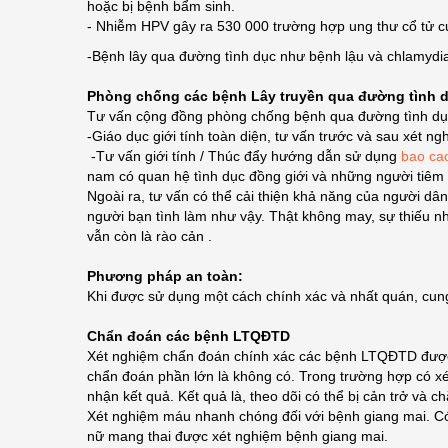
hoặc bị bệnh bẩm sinh.
- Nhiễm HPV gây ra 530 000 trường hợp ung thư cổ tử c
-Bệnh lây qua đường tình dục như bệnh lậu và chlamydi
Phòng chống các bệnh Lây truyền qua đường tình 
Tư vấn cộng đồng phòng chống bệnh qua đường tình dụ
-Giáo dục giới tính toàn diện, tư vấn trước và sau xét ng
-Tư vấn giới tính / Thúc đẩy hướng dẫn sử dụng
bao ca
nam có quan hệ tình dục đồng giới và những người tiêm 
Ngoài ra, tư vấn có thể cải thiện khả năng của người 
người bạn tình làm như vậy. Thật không may, sự thiếu nhận
vẫn còn là rào cản .
Phương pháp an toàn:
Khi được sử dụng một cách chính xác và nhất quán, cun
Chẩn đoán các bệnh LTQĐTD
Xét nghiệm chẩn đoán chính xác các bệnh LTQĐTD được s
chẩn đoán phần lớn là không có. Trong trường hợp có xét
nhận kết quả. Kết quả là, theo dõi có thể bị cản trở và c
Xét nghiệm máu nhanh chóng đối với bệnh giang mai. Có 
nữ mang thai được xét nghiệm bệnh giang mai.