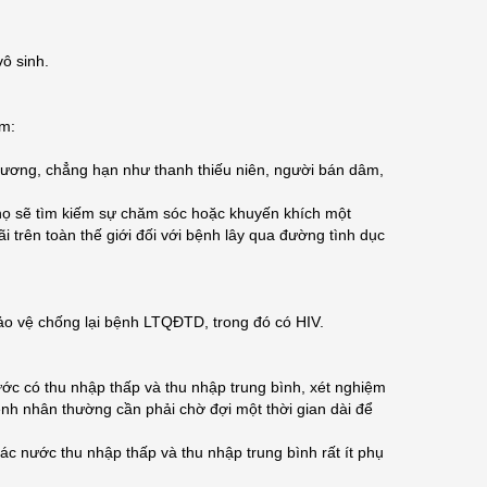
ô sinh.
ồm:
thương, chẳng hạn như thanh thiếu niên, người bán dâm,
 họ sẽ tìm kiếm sự chăm sóc hoặc khuyến khích một
ãi trên toàn thế giới đối với bệnh lây qua đường tình dục
ảo vệ chống lại bệnh LTQĐTD, trong đó có HIV.
c có thu nhập thấp và thu nhập trung bình, xét nghiệm
ệnh nhân thường cần phải chờ đợi một thời gian dài để
c nước thu nhập thấp và thu nhập trung bình rất ít phụ