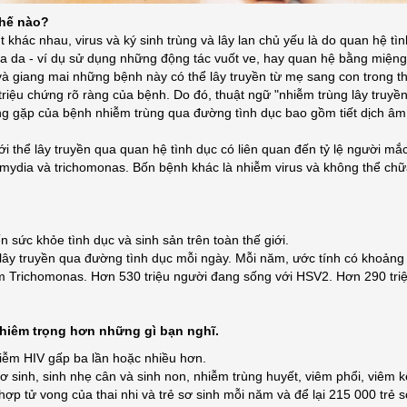
thế nào?
 khác nhau, virus và ký sinh trùng và lây lan chủ yếu là do quan hệ tìn
úc qua da - ví dụ sử dụng những động tác vuốt ve, hay quan hệ bằng m
à giang mai những bệnh này có thể lây truyền từ mẹ sang con trong th
riệu chứng rõ ràng của bệnh. Do đó, thuật ngữ "nhiễm trùng lây truyền
g gặp của bệnh nhiễm trùng qua đường tình dục bao gồm tiết dịch âm đạ
 thể lây truyền qua quan hệ tình dục có liên quan đến tỷ lệ người mắc
hlamydia và trichomonas. Bốn bệnh khác là nhiễm virus và không thể ch
sức khỏe tình dục và sinh sản trên toàn thế giới.
 lây truyền qua đường tình dục mỗi ngày. Mỗi năm, ước tính có khoảng
ễm Trichomonas. Hơn 530 triệu người đang sống với HSV2. Hơn 290 tri
hiêm trọng hơn những gì bạn nghĩ.
hiễm HIV gấp ba lần hoặc nhiều hơn.
ơ sinh, sinh nhẹ cân và sinh non, nhiễm trùng huyết, viêm phổi, viêm k
ợp tử vong của thai nhi và trẻ sơ sinh mỗi năm và để lại 215 000 trẻ s