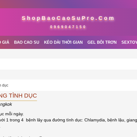
ShopBaoCaoSuPro.Com
0969047150
 GIẢ
BAO CAO SU
KÉO DÀI THỜI GIAN
GEL BÔI TRƠN
SEXTO
h dục
NG TÌNH DỤC
angkok
ục mỗi ngày.
ới 1 trong 4 bệnh lây qua đường tình dục: Chlamydia, bệnh lậu, gian
.