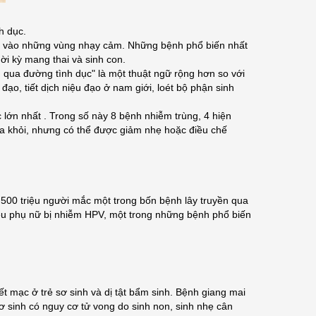
h dục.
iệng vào những vùng nhạy cảm. Những bệnh phổ biến nhất
ời kỳ mang thai và sinh con.
 qua đường tình dục" là một thuật ngữ rộng hơn so với
o, tiết dịch niệu đạo ở nam giới, loét bộ phận sinh
 lớn nhất . Trong số này 8 bệnh nhiễm trùng, 4 hiện
ữa khỏi, nhưng có thể được giảm nhẹ hoặc điều chế
 500 triệu người mắc một trong bốn bệnh lây truyền qua
ệu phụ nữ bị nhiễm HPV, một trong những bệnh phổ biến
ết mạc ở trẻ sơ sinh và dị tật bẩm sinh. Bệnh giang mai
ơ sinh có nguy cơ tử vong do sinh non, sinh nhẹ cân