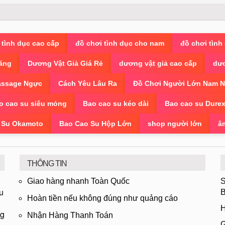
 tình dục cao cấp
đồ chơi tình dục cho nam
đồ chơi tình
ăng
Dương Vật Giả Giá Rẻ
dương vật giả cao cấp
dươ
ssage Ngực
Cách Yêu Lâu Ra
Đồ Chơi Người Lớn Nam 
o cao su siêu mỏng
Bao cao su kéo dài
Bao cao su Dure
 Su Okamoto
Bao Cao Su Hộp Lớn
shop người lớn
â
THÔNG TIN
Giao hàng nhanh Toàn Quốc
S
u
B
Hoàn tiền nếu không đúng như quảng cáo
H
ng
Nhận Hàng Thanh Toán
G