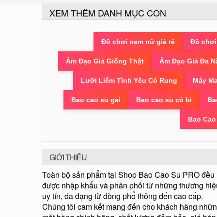
XEM THÊM DANH MỤC CON
Đồ chơi nam nữ giá rẻ
Đồ chơi
Âm Đạo Giả Giống Thật
Âm Đạo Giả Đa N
Lưỡi Liếm Tình Yêu Có Rung
Máy Ma
Bao cao su gai
Bao cao su có bi
Ba
Bao Cao
GIỚI THIỆU
Toàn bộ sản phẩm tại Shop Bao Cao Su PRO đều
được nhập khẩu và phân phối từ những thương hiệ
uy tín, đa dạng từ dòng phổ thông đến cao cấp.
Chúng tôi cam kết mang đến cho khách hàng nhữ