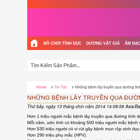
ĐỒ CHƠI TÌNH DỤC
DƯƠNG VẬT GIẢ
ÂM ĐẠO
Home
Tin Tức
Những bệnh lây truyền qua đường tìn
NHỮNG BỆNH LÂY TRUYỀN QUA ĐƯỜ
Thứ bảy, ngày 13 tháng chín năm 2014 14:08:58 Asia/B
Hơn 1 triệu người mắc bệnh lây truyền qua đường tình d
Mỗi năm, ước tính có khoảng 500 triệu người mắc bệnh v
Hơn 530 triệu người có vi rút gây bệnh mụn rộp sinh dục
Hơn 290 triệu phụ mắc (HPV).