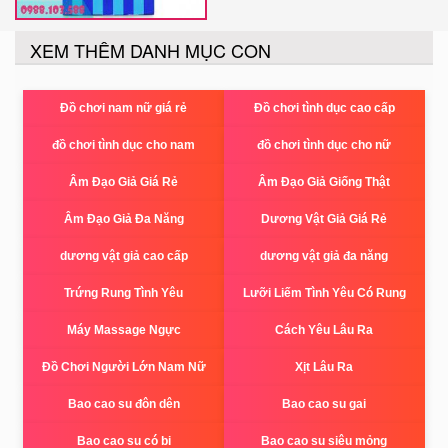
XEM THÊM DANH MỤC CON
Đồ chơi nam nữ giá rẻ
Đồ chơi tình dục cao cấp
đồ chơi tình dục cho nam
đồ chơi tình dục cho nữ
Âm Đạo Giả Giá Rẻ
Âm Đạo Giả Giống Thật
Âm Đạo Giả Đa Năng
Dương Vật Giả Giá Rẻ
dương vật giả cao cấp
dương vật giả đa năng
Trứng Rung Tình Yêu
Lưỡi Liếm Tình Yêu Có Rung
Máy Massage Ngực
Cách Yêu Lâu Ra
Đồ Chơi Người Lớn Nam Nữ
Xịt Lâu Ra
Bao cao su đôn dên
Bao cao su gai
Bao cao su có bi
Bao cao su siêu mỏng