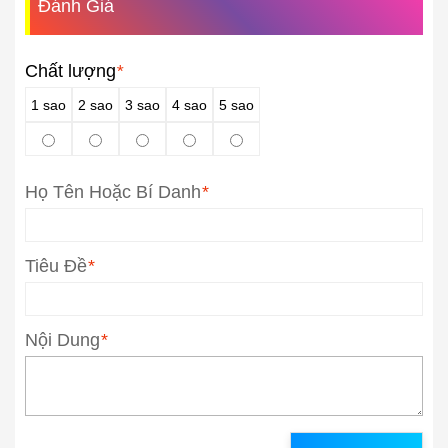
Đánh Giá
Chất lượng
*
1 sao
2 sao
3 sao
4 sao
5 sao
Họ Tên Hoặc Bí Danh
*
Tiêu Đề
*
Nội Dung
*