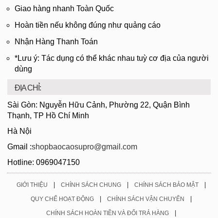
Giao hàng nhanh Toàn Quốc
Hoàn tiền nếu không đúng như quảng cáo
Nhận Hàng Thanh Toán
*Lưu ý: Tác dụng có thể khác nhau tuỳ cơ địa của người
dùng
ĐỊA CHỈ:
Sài Gòn: Nguyễn Hữu Cảnh, Phường 22, Quận Bình
Thạnh, TP Hồ Chí Minh
Hà Nội
Gmail :
shopbaocaosupro@gmail.com
Hotline: 0969047150
|
|
|
GIỚI THIỆU
CHÍNH SÁCH CHUNG
CHÍNH SÁCH BẢO MẬT
|
|
QUY CHẾ HOẠT ĐỘNG
CHÍNH SÁCH VẬN CHUYỂN
|
CHÍNH SÁCH HOÀN TIỀN VÀ ĐỔI TRẢ HÀNG