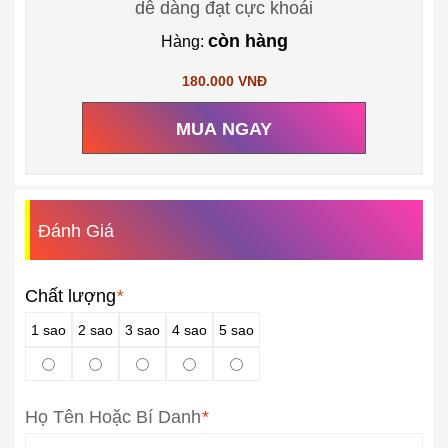
dễ dàng đạt cực khoái
còn hàng
Hàng:
180.000 VNĐ
MUA NGAY
Đánh Giá
Chất lượng
*
1 sao
2 sao
3 sao
4 sao
5 sao
Họ Tên Hoặc Bí Danh
*