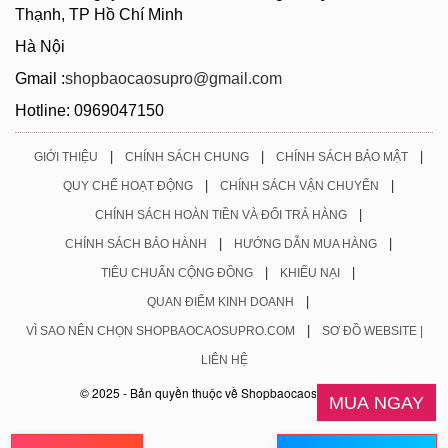
Thạnh, TP Hồ Chí Minh
Hà Nội
Gmail :
shopbaocaosupro@gmail.com
Hotline: 0969047150
|
|
|
GIỚI THIỆU
CHÍNH SÁCH CHUNG
CHÍNH SÁCH BẢO MẬT
|
|
QUY CHẾ HOẠT ĐỘNG
CHÍNH SÁCH VẬN CHUYỂN
|
CHÍNH SÁCH HOÀN TIỀN VÀ ĐỔI TRẢ HÀNG
|
|
CHÍNH SÁCH BẢO HÀNH
HƯỚNG DẪN MUA HÀNG
|
|
TIÊU CHUẨN CỘNG ĐỒNG
KHIẾU NẠI
|
QUAN ĐIỂM KINH DOANH
|
VÌ SAO NÊN CHỌN SHOPBAOCAOSUPRO.COM
SƠ ĐỒ WEBSITE |
LIÊN HỆ
© 2025 - Bản quyền thuộc về Shopbaocaosupro.com
MUA NGAY