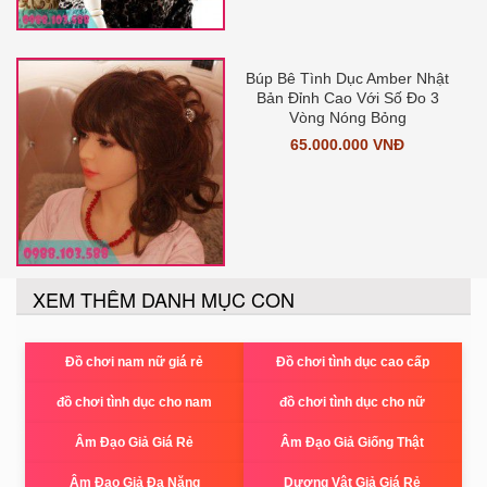
Búp Bê Tình Dục Amber Nhật
Bản Đỉnh Cao Với Số Đo 3
Vòng Nóng Bỏng
65.000.000 VNĐ
XEM THÊM DANH MỤC CON
Đồ chơi nam nữ giá rẻ
Đồ chơi tình dục cao cấp
đồ chơi tình dục cho nam
đồ chơi tình dục cho nữ
Âm Đạo Giả Giá Rẻ
Âm Đạo Giả Giống Thật
Âm Đạo Giả Đa Năng
Dương Vật Giả Giá Rẻ