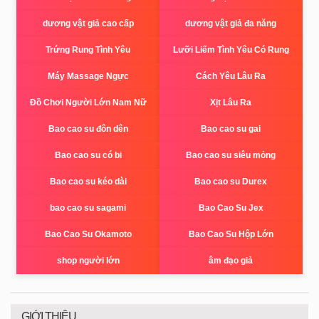
dương vật giả cao cấp
dương vật giả đa năng
Trứng Rung Tình Yêu
Lưỡi Liếm Tình Yêu Có Rung
Máy Massage Ngực
Cách Yêu Lâu Ra
Đồ Chơi Người Lớn Nam Nữ
Xịt Lâu Ra
Bao cao su đôn dên
Bao cao su gai
Bao cao su có bi
Bao cao su siêu mỏng
Bao cao su kéo dài
Bao cao su Durex
bao cao su sagami
Bao Cao Su Jex
Bao Cao Su Okamoto
Bao Cao Su Hộp Lớn
shop người lớn
âm đạo giả
GIỚI THIỆU