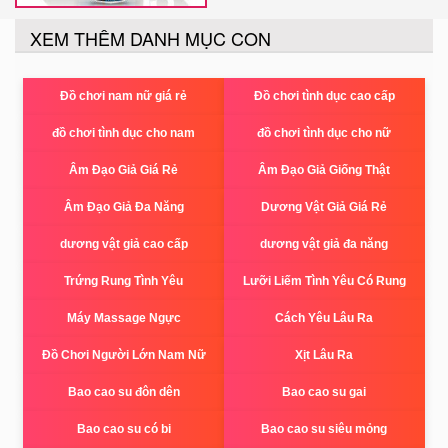
XEM THÊM DANH MỤC CON
Đồ chơi nam nữ giá rẻ
Đồ chơi tình dục cao cấp
đồ chơi tình dục cho nam
đồ chơi tình dục cho nữ
Âm Đạo Giả Giá Rẻ
Âm Đạo Giả Giống Thật
Âm Đạo Giả Đa Năng
Dương Vật Giả Giá Rẻ
dương vật giả cao cấp
dương vật giả đa năng
Trứng Rung Tình Yêu
Lưỡi Liếm Tình Yêu Có Rung
Máy Massage Ngực
Cách Yêu Lâu Ra
Đồ Chơi Người Lớn Nam Nữ
Xịt Lâu Ra
Bao cao su đôn dên
Bao cao su gai
Bao cao su có bi
Bao cao su siêu mỏng