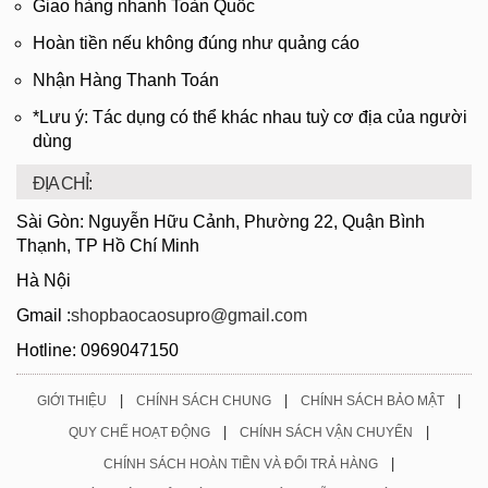
Giao hàng nhanh Toàn Quốc
Hoàn tiền nếu không đúng như quảng cáo
Nhận Hàng Thanh Toán
*Lưu ý: Tác dụng có thể khác nhau tuỳ cơ địa của người
dùng
ĐỊA CHỈ:
Sài Gòn: Nguyễn Hữu Cảnh, Phường 22, Quận Bình
Thạnh, TP Hồ Chí Minh
Hà Nội
Gmail :
shopbaocaosupro@gmail.com
Hotline: 0969047150
|
|
|
GIỚI THIỆU
CHÍNH SÁCH CHUNG
CHÍNH SÁCH BẢO MẬT
|
|
QUY CHẾ HOẠT ĐỘNG
CHÍNH SÁCH VẬN CHUYỂN
|
CHÍNH SÁCH HOÀN TIỀN VÀ ĐỔI TRẢ HÀNG