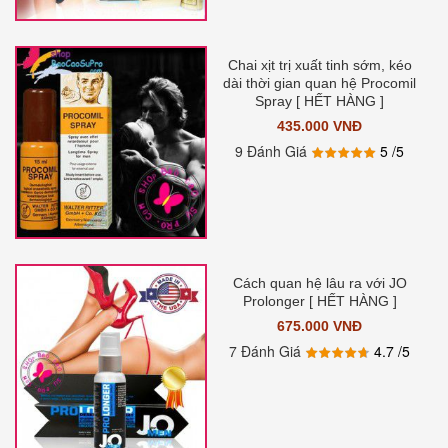
Chai xịt trị xuất tinh sớm, kéo
dài thời gian quan hệ Procomil
Spray [ HẾT HÀNG ]
435.000 VNĐ
9 Đánh Giá
5
/5
Cách quan hệ lâu ra với JO
Prolonger [ HẾT HÀNG ]
675.000 VNĐ
7 Đánh Giá
4.7
/5