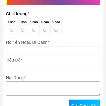
Chất lượng
*
1 sao
2 sao
3 sao
4 sao
5 sao
Họ Tên Hoặc Bí Danh
*
Tiêu Đề
*
Nội Dung
*
Gửi Đánh Giá