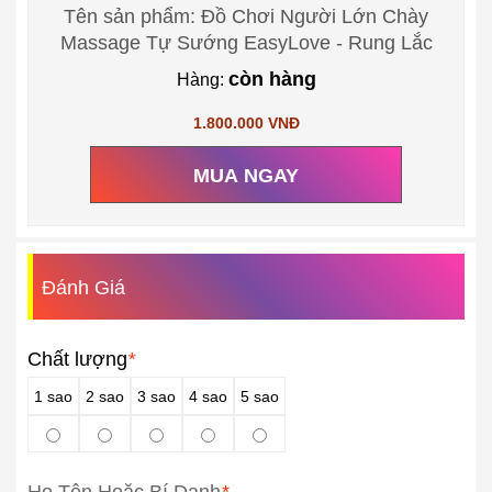
Tên sản phẩm: Đồ Chơi Người Lớn Chày
Massage Tự Sướng EasyLove - Rung Lắc
còn hàng
Hàng:
1.800.000 VNĐ
MUA NGAY
Đánh Giá
Chất lượng
*
1 sao
2 sao
3 sao
4 sao
5 sao
Họ Tên Hoặc Bí Danh
*