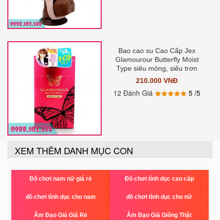
Bao cao su Cao Cấp Jex
Glamourour Butterfly Moist
Type siêu mỏng, siêu trơn
210.000 VNĐ
12 Đánh Giá
5
/5
XEM THÊM DANH MỤC CON
Đồ chơi nam nữ giá rẻ
Đồ chơi tình dục cao cấp
đồ chơi tình dục cho nam
đồ chơi tình dục cho nữ
Âm Đạo Giả Giá Rẻ
Âm Đạo Giả Giống Thật