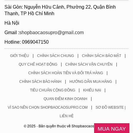
Sài Gòn: Nguyễn Hữu Cảnh, Phường 22, Quận Bình
Thạnh, TP Hồ Chí Minh
Hà Nội
Gmail :
shopbaocaosupro@gmail.com
Hotline: 0969047150
|
|
|
GIỚI THIỆU
CHÍNH SÁCH CHUNG
CHÍNH SÁCH BẢO MẬT
|
|
QUY CHẾ HOẠT ĐỘNG
CHÍNH SÁCH VẬN CHUYỂN
|
CHÍNH SÁCH HOÀN TIỀN VÀ ĐỔI TRẢ HÀNG
|
|
CHÍNH SÁCH BẢO HÀNH
HƯỚNG DẪN MUA HÀNG
|
|
TIÊU CHUẨN CỘNG ĐỒNG
KHIẾU NẠI
|
QUAN ĐIỂM KINH DOANH
|
VÌ SAO NÊN CHỌN SHOPBAOCAOSUPRO.COM
SƠ ĐỒ WEBSITE |
LIÊN HỆ
© 2025 - Bản quyền thuộc về Shopbaocaosupro.com
MUA NGAY