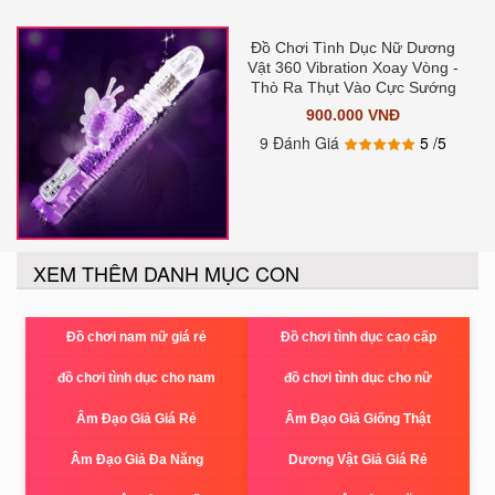
Đồ Chơi Tình Dục Nữ Dương
Vật 360 Vibration Xoay Vòng -
Thò Ra Thụt Vào Cực Sướng
900.000 VNĐ
9 Đánh Giá
5
/5
XEM THÊM DANH MỤC CON
Đồ chơi nam nữ giá rẻ
Đồ chơi tình dục cao cấp
đồ chơi tình dục cho nam
đồ chơi tình dục cho nữ
Âm Đạo Giả Giá Rẻ
Âm Đạo Giả Giống Thật
Âm Đạo Giả Đa Năng
Dương Vật Giả Giá Rẻ