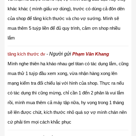
khác khác ( mình giấu vợ dùng), trước có dùng cả đôn dên
của shop để tăng kích thước và cho vợ sướng. Mình sẽ
mua thêm 5 tuýp liền để đủ quy trình, cảm ơn shop nhiều
lắm
tăng kích thước dv
-
Người gửi
Phạm Văn Khang
Mình nghe thiên hạ kháo nhau gel titan có tác dụng lắm, cũng
mua thử 1 tuýp đầu xem xong, vừa nhận hàng xong lên
mạng kiểm tra đối chiếu lại với hình của shop. Thực ra nếu
có tác dụng thì cũng mừng, chỉ cần 1 đến 2 phân là vui lắm
rồi, mình mua thêm cả máy tập nữa, hy vọng trong 1 tháng
sẽ lên được chút, kích thước nhỏ quá sợ vợ mình chán nên
cứ phải tìm mọi cách khắc phục