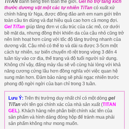
TITAN
danh tiếng trên toàn thế giới.
Gel hỗ trợ tăng kích
thước dương vật một các tự nhiên TiTan
có xuất xứ
chính hãng từ Nga, được đông đảo anh em nam giới trên
toàn cầu tin dùng và đạt hiệu quả cao hơn cả mong đợi.
Gel TiTan
giúp tăng đơn vị cấu trúc của các mô, cơ dưới
bề mặt da, nhưng đồng thời khiến da của cậu nhỏ cũng trở
nên linh hoạt hơn cùng với tốc độ tăng trưởng nhanh của
dương vật. Cậu nhỏ có thể to và dài ra được 3-5cm một
cách tự nhiên, sự biến chuyển rõ rệt trong vòng 3 đến 4
tuần tùy vào cơ địa, thể trạng và độ tuổi người sử dụng.
Không chỉ vậy, đấng mày râu sẽ vô cùng hài lòng với khả
năng cương cứng lâu hơn đồng nghĩa với việc quan hệ
sung mãn hơn. Đảm bảo nàng sẽ phải ngạc nhiên trước
phong độ ngời ngời của bạn chỉ trong 3 tuần.
Lưu Ý:
Trên thị trường duy nhất chỉ có một dòng
gel
TiTan
với tên gọi chính xác của nhà sản xuất (
TITAN
GEL
). Khách hàng nên phân biệt chính xác tên của
sản phẩm và hình dáng đóng hộp để tránh mua phải
sản phẩm không như mong muốn.