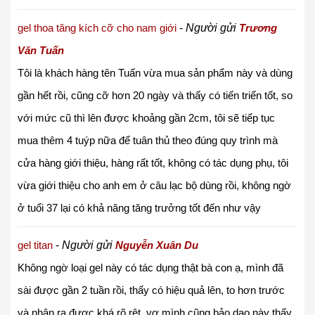
gel thoa tăng kích cỡ cho nam giới
-
Người gửi
Trương
Văn Tuấn
Tôi là khách hàng tên Tuấn vừa mua sản phẩm này và dùng
gần hết rồi, cũng cỡ hơn 20 ngày và thấy có tiến triển tốt, so
với mức cũ thì lên được khoảng gần 2cm, tôi sẽ tiếp tục
mua thêm 4 tuýp nữa để tuân thủ theo đúng quy trình mà
cửa hàng giới thiệu, hàng rất tốt, không có tác dụng phụ, tôi
vừa giới thiệu cho anh em ở câu lạc bộ dùng rồi, không ngờ
ở tuổi 37 lại có khả năng tăng trưởng tốt đến như vậy
gel titan
-
Người gửi
Nguyễn Xuân Du
Không ngờ loại gel này có tác dụng thật bà con ạ, mình đã
sài được gần 2 tuần rồi, thấy có hiệu quả lên, to hơn trước
và nhận ra được khá rõ rệt, vợ mình cũng bảo dạo này thấy