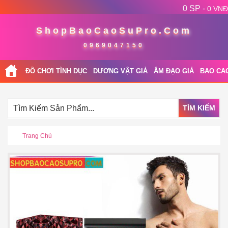
0 SP -
0 VNĐ
ShopBaoCaoSuPro.Com
0969047150
ĐỒ CHƠI TÌNH DỤC
DƯƠNG VẬT GIẢ
ÂM ĐẠO GIẢ
BAO CA
TÌM KIẾM
Trang Chủ