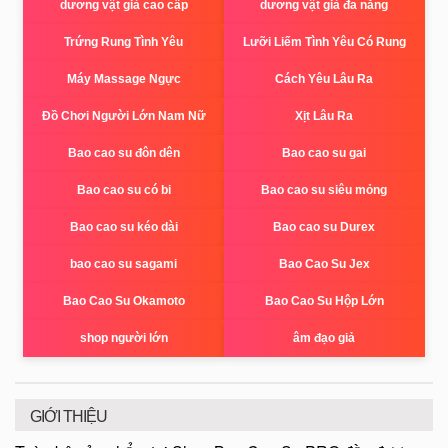
dương vật giả cao cấp
dương vật giả đa năng
Trứng Rung Tình Yêu
Lưỡi Liếm Tình Yêu Có Rung
Máy Massage Ngực
Cách Yêu Lâu Ra
Đồ Chơi Người Lớn Nam Nữ
Xịt Lâu Ra
Bao cao su đôn dên
Bao cao su gai
Bao cao su có bi
Bao cao su siêu mỏng
Bao cao su kéo dài
Bao cao su Durex
bao cao su sagami
Bao Cao Su Jex
Bao Cao Su Okamoto
Bao Cao Su Hộp Lớn
shop người lớn
âm đạo giả
GIỚI THIỆU