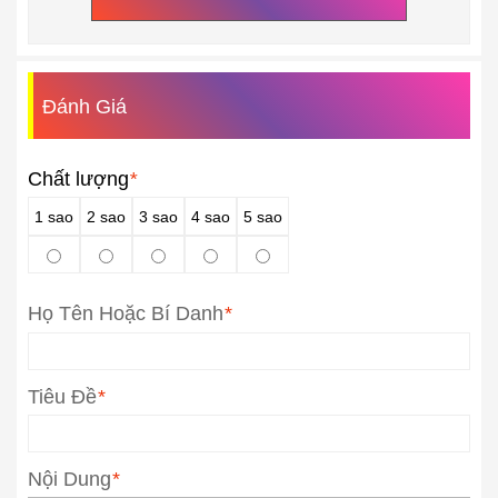
Đánh Giá
Chất lượng
*
1 sao
2 sao
3 sao
4 sao
5 sao
Họ Tên Hoặc Bí Danh
*
Tiêu Đề
*
Nội Dung
*