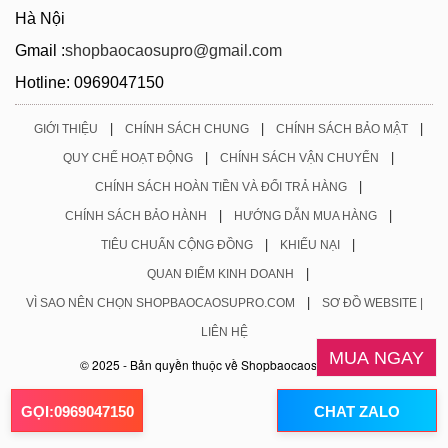
Hà Nội
Gmail :
shopbaocaosupro@gmail.com
Hotline: 0969047150
|
|
|
GIỚI THIỆU
CHÍNH SÁCH CHUNG
CHÍNH SÁCH BẢO MẬT
|
|
QUY CHẾ HOẠT ĐỘNG
CHÍNH SÁCH VẬN CHUYỂN
|
CHÍNH SÁCH HOÀN TIỀN VÀ ĐỔI TRẢ HÀNG
|
|
CHÍNH SÁCH BẢO HÀNH
HƯỚNG DẪN MUA HÀNG
|
|
TIÊU CHUẨN CỘNG ĐỒNG
KHIẾU NẠI
|
QUAN ĐIỂM KINH DOANH
|
VÌ SAO NÊN CHỌN SHOPBAOCAOSUPRO.COM
SƠ ĐỒ WEBSITE |
LIÊN HỆ
MUA NGAY
© 2025 - Bản quyền thuộc về Shopbaocaosupro.com
GỌI:0969047150
CHAT ZALO