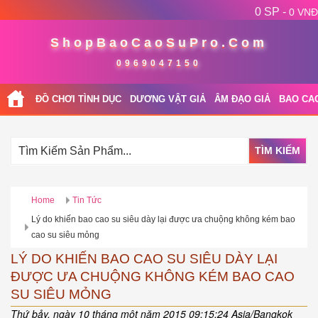
0 SP -
0 VNĐ
ShopBaoCaoSuPro.Com
0969047150
ĐỒ CHƠI TÌNH DỤC
DƯƠNG VẬT GIẢ
ÂM ĐẠO GIẢ
BAO CA
TÌM KIẾM
Home
Tin Tức
Lý do khiến bao cao su siêu dày lại được ưa chuộng không kém bao
cao su siêu mỏng
LÝ DO KHIẾN BAO CAO SU SIÊU DÀY LẠI
ĐƯỢC ƯA CHUỘNG KHÔNG KÉM BAO CAO
SU SIÊU MỎNG
Thứ bảy, ngày 10 tháng một năm 2015 09:15:24 Asia/Bangkok