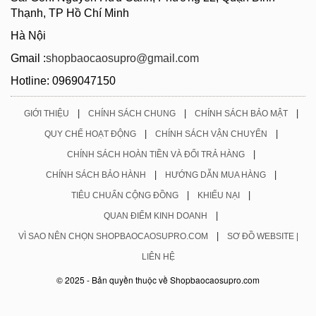
Thạnh, TP Hồ Chí Minh
Hà Nội
Gmail :
shopbaocaosupro@gmail.com
Hotline: 0969047150
|
|
|
GIỚI THIỆU
CHÍNH SÁCH CHUNG
CHÍNH SÁCH BẢO MẬT
|
|
QUY CHẾ HOẠT ĐỘNG
CHÍNH SÁCH VẬN CHUYỂN
|
CHÍNH SÁCH HOÀN TIỀN VÀ ĐỔI TRẢ HÀNG
|
|
CHÍNH SÁCH BẢO HÀNH
HƯỚNG DẪN MUA HÀNG
|
|
TIÊU CHUẨN CỘNG ĐỒNG
KHIẾU NẠI
|
QUAN ĐIỂM KINH DOANH
|
VÌ SAO NÊN CHỌN SHOPBAOCAOSUPRO.COM
SƠ ĐỒ WEBSITE |
LIÊN HỆ
© 2025 - Bản quyền thuộc về Shopbaocaosupro.com