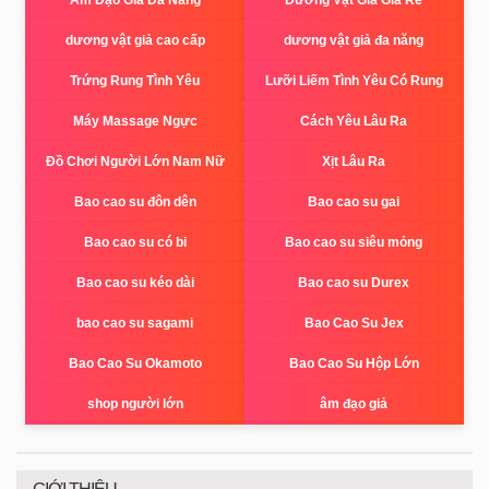
Âm Đạo Giả Đa Năng
Dương Vật Giả Giá Rẻ
dương vật giả cao cấp
dương vật giả đa năng
Trứng Rung Tình Yêu
Lưỡi Liếm Tình Yêu Có Rung
Máy Massage Ngực
Cách Yêu Lâu Ra
Đồ Chơi Người Lớn Nam Nữ
Xịt Lâu Ra
Bao cao su đôn dên
Bao cao su gai
Bao cao su có bi
Bao cao su siêu mỏng
Bao cao su kéo dài
Bao cao su Durex
bao cao su sagami
Bao Cao Su Jex
Bao Cao Su Okamoto
Bao Cao Su Hộp Lớn
shop người lớn
âm đạo giả