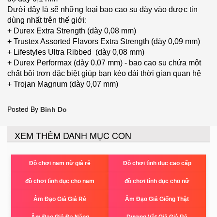
Dưới đây là sẽ những loại bao cao su dày vào được tin
dùng nhất trên thế giới:
+ Durex Extra Strength (dày 0,08 mm)
+ Trustex Assorted Flavors Extra Strength (dày 0,09 mm)
+ Lifestyles Ultra Ribbed (dày 0,08 mm)
+ Durex Performax (dày 0,07 mm) - bao cao su chứa một
chất bôi trơn đặc biệt giúp bạn kéo dài thời gian quan hệ
+ Trojan Magnum (dày 0,07 mm)
Posted By
Binh Do
XEM THÊM DANH MỤC CON
Đồ chơi nam nữ giá rẻ
Đồ chơi tình dục cao cấp
đồ chơi tình dục cho nam
đồ chơi tình dục cho nữ
Âm Đạo Giả Giá Rẻ
Âm Đạo Giả Giống Thật