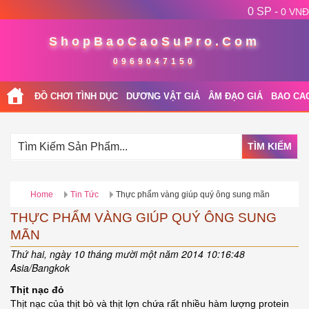
0 SP -
0 VNĐ
ShopBaoCaoSuPro.Com
0969047150
ĐỒ CHƠI TÌNH DỤC
DƯƠNG VẬT GIẢ
ÂM ĐẠO GIẢ
BAO CA
TÌM KIẾM
Home
Tin Tức
Thực phẩm vàng giúp quý ông sung mãn
THỰC PHẨM VÀNG GIÚP QUÝ ÔNG SUNG
MÃN
Thứ hai, ngày 10 tháng mười một năm 2014 10:16:48
Asia/Bangkok
Thịt nạc đỏ
Thịt nạc của thịt bò và thịt lợn chứa rất nhiều hàm lượng protein