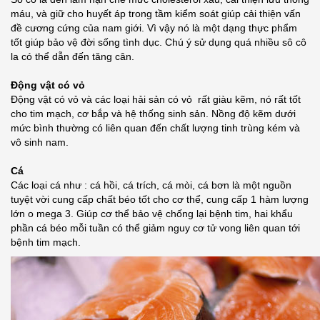
máu, và giữ cho huyết áp trong tầm kiểm soát giúp cải thiện vấn
đề cương cứng của nam giới. Vì vậy nó là một dạng thực phẩm
tốt giúp bảo vệ đời sống tình dục. Chú ý sử dụng quá nhiều sô cô
la có thể dẫn đến tăng cân.
Động vật có vỏ
Động vật có vỏ và các loại hải sản có vỏ rất giàu kẽm, nó rất tốt
cho tim mạch, cơ bắp và hệ thống sinh sản. Nồng độ kẽm dưới
mức bình thường có liên quan đến chất lượng tinh trùng kém và
vô sinh nam.
Cá
Các loại cá như : cá hồi, cá trích, cá mòi, cá bơn là một nguồn
tuyệt vời cung cấp chất béo tốt cho cơ thể, cung cấp 1 hàm lượng
lớn o mega 3. Giúp cơ thể bảo vệ chống lại bệnh tim, hai khẩu
phần cá béo mỗi tuần có thể giảm nguy cơ tử vong liên quan tới
bệnh tim mạch.