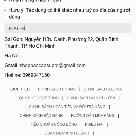
*Lưu ý: Tác dụng có thể khác nhau tuỳ cơ địa của người
dùng
ĐỊA CHỈ:
Sài Gòn: Nguyễn Hữu Cảnh, Phường 22, Quận Bình
Thạnh, TP Hồ Chí Minh
Hà Nội
Gmail :
shopbaocaosupro@gmail.com
Hotline: 0969047150
|
|
|
GIỚI THIỆU
CHÍNH SÁCH CHUNG
CHÍNH SÁCH BẢO MẬT
|
|
QUY CHẾ HOẠT ĐỘNG
CHÍNH SÁCH VẬN CHUYỂN
|
CHÍNH SÁCH HOÀN TIỀN VÀ ĐỔI TRẢ HÀNG
|
|
CHÍNH SÁCH BẢO HÀNH
HƯỚNG DẪN MUA HÀNG
|
|
TIÊU CHUẨN CỘNG ĐỒNG
KHIẾU NẠI
|
QUAN ĐIỂM KINH DOANH