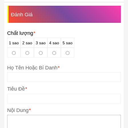
Đánh Giá
Chất lượng
*
1 sao
2 sao
3 sao
4 sao
5 sao
Họ Tên Hoặc Bí Danh
*
Tiêu Đề
*
Nội Dung
*