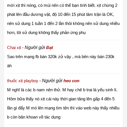
mới xịt thì nóng, có mùi nên có thể bạn tình biết. xịt chừng 2
phát lên đầu dương vật, độ 10 đến 15 phút lâm trận là OK,
nên sử dung 1 tuần 1 đến 2 lần thôi không nên sử dung nhiều
hơn, tôi sử dung không thấy phản ứng phụ
Chai xịt
-
Người gửi
Đạt
Sao trên mạng fb bán 320k zử vậy , mà bên này bán 230k
àh
thuốc xịt playboy
-
Người gửi
heo con
M nghĩ là các b nam nên thử. M hay chê b trai là yếu sinh lí.
Hôm bữa thấy nó xịt cái này thời gian tăng lên gấp 4 đến 5
lần gì đấy
M mò lên mạng tìm tên thì vào web này thấy nhiều
b còn băn khoan về tác dụng