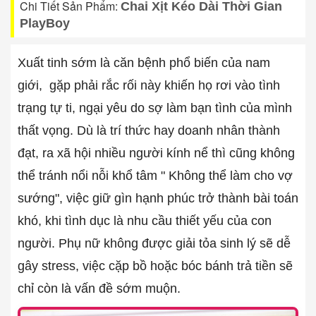
Chi Tiết Sản Phẩm:
Chai Xịt Kéo Dài Thời Gian
PlayBoy
Xuất tinh sớm là căn bệnh phổ biến của nam
giới, gặp phải rắc rối này khiến họ rơi vào tình
trạng tự ti, ngại yêu do sợ làm bạn tình của mình
thất vọng. Dù là trí thức hay doanh nhân thành
đạt, ra xã hội nhiều người kính nể thì cũng không
thể tránh nổi nỗi khổ tâm " Không thể làm cho vợ
sướng", việc giữ gìn hạnh phúc trở thành bài toán
khó, khi tình dục là nhu cầu thiết yếu của con
người. Phụ nữ không được giải tỏa sinh lý sẽ dễ
gây stress, việc cặp bồ hoặc bóc bánh trả tiền sẽ
chỉ còn là vấn đề sớm muộn.