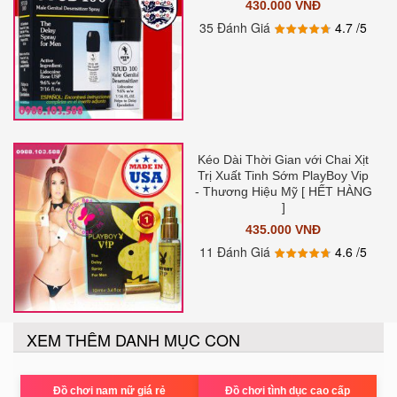
430.000 VNĐ
35 Đánh Giá
4.7
/5
Kéo Dài Thời Gian với Chai Xịt
Trị Xuất Tinh Sớm PlayBoy Vip
- Thương Hiệu Mỹ [ HẾT HÀNG
]
435.000 VNĐ
11 Đánh Giá
4.6
/5
XEM THÊM DANH MỤC CON
Đồ chơi nam nữ giá rẻ
Đồ chơi tình dục cao cấp