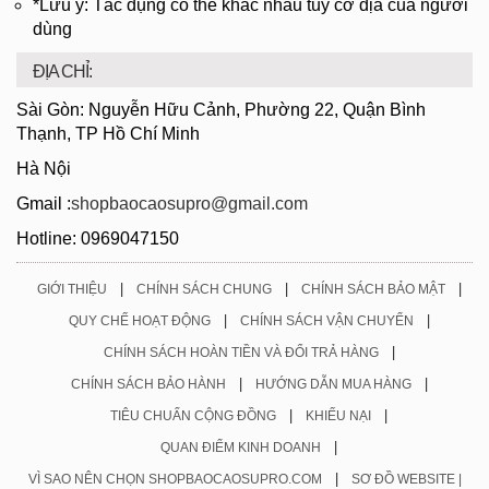
*Lưu ý: Tác dụng có thể khác nhau tuỳ cơ địa của người
dùng
ĐỊA CHỈ:
Sài Gòn: Nguyễn Hữu Cảnh, Phường 22, Quận Bình
Thạnh, TP Hồ Chí Minh
Hà Nội
Gmail :
shopbaocaosupro@gmail.com
Hotline: 0969047150
|
|
|
GIỚI THIỆU
CHÍNH SÁCH CHUNG
CHÍNH SÁCH BẢO MẬT
|
|
QUY CHẾ HOẠT ĐỘNG
CHÍNH SÁCH VẬN CHUYỂN
|
CHÍNH SÁCH HOÀN TIỀN VÀ ĐỔI TRẢ HÀNG
|
|
CHÍNH SÁCH BẢO HÀNH
HƯỚNG DẪN MUA HÀNG
|
|
TIÊU CHUẨN CỘNG ĐỒNG
KHIẾU NẠI
|
QUAN ĐIỂM KINH DOANH
|
VÌ SAO NÊN CHỌN SHOPBAOCAOSUPRO.COM
SƠ ĐỒ WEBSITE |