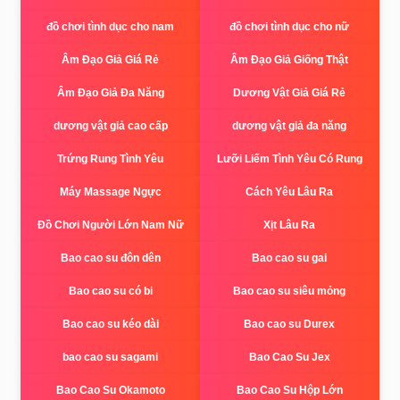
đồ chơi tình dục cho nam
đồ chơi tình dục cho nữ
Âm Đạo Giả Giá Rẻ
Âm Đạo Giả Giống Thật
Âm Đạo Giả Đa Năng
Dương Vật Giả Giá Rẻ
dương vật giả cao cấp
dương vật giả đa năng
Trứng Rung Tình Yêu
Lưỡi Liếm Tình Yêu Có Rung
Máy Massage Ngực
Cách Yêu Lâu Ra
Đồ Chơi Người Lớn Nam Nữ
Xịt Lâu Ra
Bao cao su đôn dên
Bao cao su gai
Bao cao su có bi
Bao cao su siêu mỏng
Bao cao su kéo dài
Bao cao su Durex
bao cao su sagami
Bao Cao Su Jex
Bao Cao Su Okamoto
Bao Cao Su Hộp Lớn