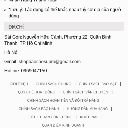
*Lưu ý: Tác dụng có thể khác nhau tuỳ cơ địa của người
dùng
ĐỊA CHỈ:
Sài Gòn: Nguyễn Hữu Cảnh, Phường 22, Quận Bình
Thạnh, TP Hồ Chí Minh
Hà Nội
Gmail :
shopbaocaosupro@gmail.com
Hotline: 0969047150
|
|
|
GIỚI THIỆU
CHÍNH SÁCH CHUNG
CHÍNH SÁCH BẢO MẬT
|
|
QUY CHẾ HOẠT ĐỘNG
CHÍNH SÁCH VẬN CHUYỂN
|
CHÍNH SÁCH HOÀN TIỀN VÀ ĐỔI TRẢ HÀNG
|
|
CHÍNH SÁCH BẢO HÀNH
HƯỚNG DẪN MUA HÀNG
|
|
TIÊU CHUẨN CỘNG ĐỒNG
KHIẾU NẠI
|
QUAN ĐIỂM KINH DOANH