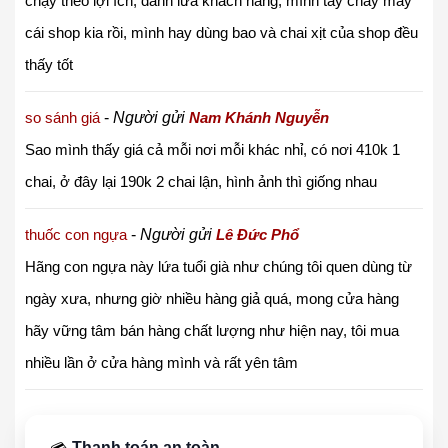
chạy theo lợi ích, đánh lừa khách hàng, mình tẩy chay mấy
cái shop kia rồi, mình hay dùng bao và chai xịt của shop đều
thấy tốt
so sánh giá
-
Người gửi
Nam Khánh Nguyễn
Sao mình thấy giá cả mỗi nơi mỗi khác nhỉ, có nơi 410k 1
chai, ở đây lại 190k 2 chai lận, hình ảnh thì giống nhau
thuốc con ngựa
-
Người gửi
Lê Đức Phổ
Hãng con ngựa này lứa tuổi già như chúng tôi quen dùng từ
ngày xưa, nhưng giờ nhiều hàng giả quá, mong cửa hàng
hãy vững tâm bán hàng chất lượng như hiện nay, tôi mua
nhiều lần ở cửa hàng mình và rất yên tâm
Thanh toán an toàn